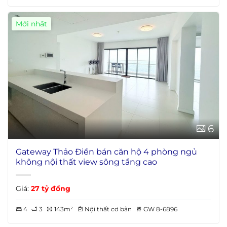
Mới nhất
6
Gateway Thảo Điền bán căn hộ 4 phòng ngủ
không nội thất view sông tầng cao
Giá:
27 tỷ đồng
4
3
143m²
Nội thất cơ bản
GW 8-6896