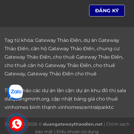
Tag từ khóa:
Gateway Thảo Điền
,
dự án Gateway
Thảo Điền
,
căn hộ Gateway Thảo Điền
,
chung cư
Gateway Thảo Điền
,
cho thuê Gateway Thảo Điền
,
cho thuê căn hộ Gateway Thảo Điền
,
cho thuê
Gateway
,
Gateway Thảo Điền cho thuê
Tham khảo các dự án lân cận: dự án
khu đô thị sala
daiquangminh.org, cập nhật bảng giá
cho thuê
vinhomes bình thạnh
vinhomescentralparktc
Copyright 2026 ©
duangatewaythaodien.net
|
Chính sách
bảo mật
|
Điều khoản sử dụng