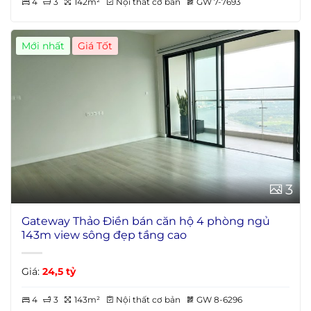
4
3
142m²
Nội thất cơ bản
GW 7-7693
Mới nhất
Giá Tốt
3
Gateway Thảo Điền bán căn hộ 4 phòng ngủ
143m view sông đẹp tầng cao
Giá:
24,5 tỷ
4
3
143m²
Nội thất cơ bản
GW 8-6296