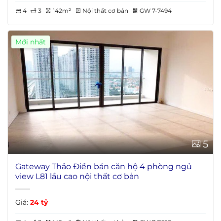
4
3
142m²
Nội thất cơ bản
GW 7-7494
Mới nhất
5
Gateway Thảo Điền bán căn hộ 4 phòng ngủ
view L81 lầu cao nội thất cơ bản
Giá:
24 tỷ