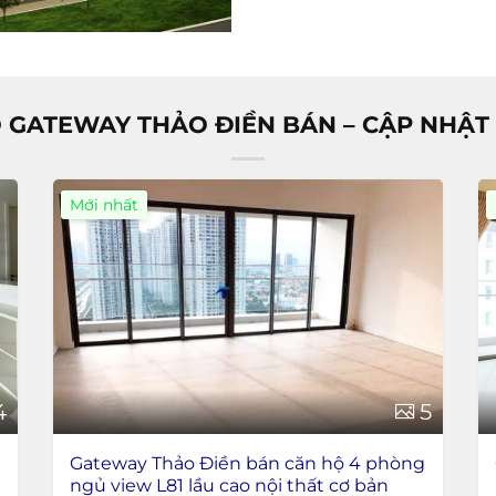
 GATEWAY THẢO ĐIỀN BÁN – CẬP NHẬT 
Mới nhất
4
5
g
Gateway Thảo Điền bán căn hộ 4 phòng
ngủ view L81 lầu cao nội thất cơ bản