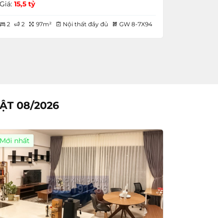
Giá:
15,5 tỷ
2
2
97m²
Nội thất đầy đủ
GW 8-7X94
ẬT 08/2026
Mới nhất