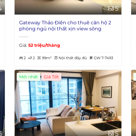
4
5
Gateway Thảo Điền cho thuê căn hộ 2
phòng ngủ nội thất xịn view sông
Giá:
52 triệu/tháng
2
2
99m²
Nội thất đầy đủ
GW 7-7493
Mới nhất
Giá Tốt
6
5