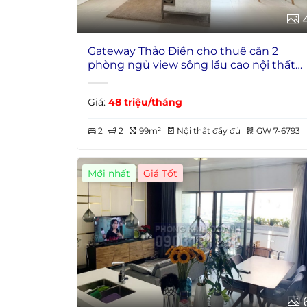
Gateway Thảo Điền cho thuê căn 2
phòng ngủ view sông lầu cao nội thất
đẹp
Giá:
48 triệu/tháng
2
2
99m²
Nội thất đầy đủ
GW 7-6793
Mới nhất
Giá Tốt