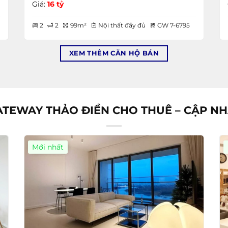
Giá:
16 tỷ
2
2
99m²
Nội thất đầy đủ
GW 7-6795
XEM THÊM CĂN HỘ BÁN
TEWAY THẢO ĐIỀN CHO THUÊ – CẬP NH
Mới nhất