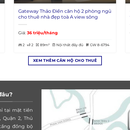
Gateway Thảo Điền căn hộ 2 phòng ngủ
cho thuê nhà đẹp toà A view sông
Giá:
36 triệu/tháng
2
2
89m²
Nội thất đầy đủ
GW 8-6794
XEM THÊM CĂN HỘ CHO THUÊ
 đâu?
ỉ tại mặt tiền
, Quận 2, Thủ
ạ tầng đồng bộ