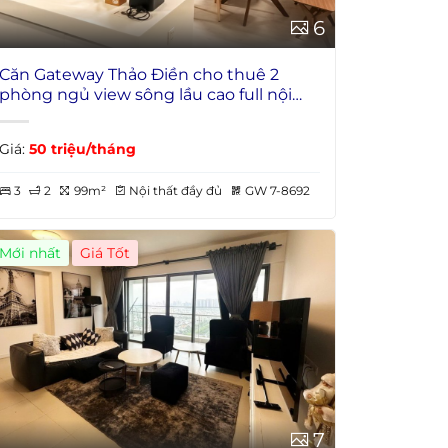
6
Căn Gateway Thảo Điền cho thuê 2
phòng ngủ view sông lầu cao full nội
thất
Giá:
50 triệu/tháng
3
2
99m²
Nội thất đầy đủ
GW 7-8692
Mới nhất
Giá Tốt
7