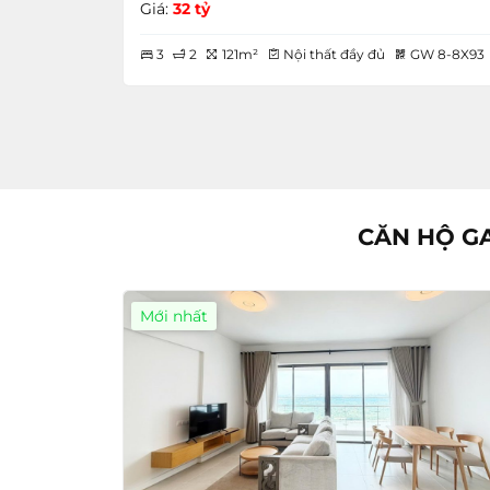
Giá:
32 tỷ
3
2
121m²
Nội thất đầy đủ
GW 8-8X93
CĂN HỘ GA
Mới nhất