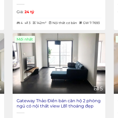
Giá:
24 tỷ
4
3
142m²
Nội thất cơ bản
GW 7-7693
Mới nhất
4
5
Gateway Thảo Điền bán căn hộ 2 phòng
ngủ có nội thất view L81 thoáng đẹp