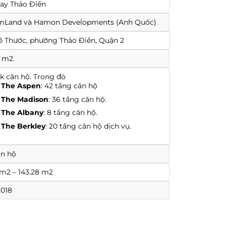
ay Thảo Điền
mLand và Hamon Developments (Anh Quốc)
ê Thước, phường Thảo Điền, Quận 2
 m2.
k căn hộ. Trong đó
a
The Aspen
: 42 tầng căn hộ
a
The Madison
: 36 tầng căn hộ.
a
The Albany
: 8 tầng căn hộ.
a
The Berkley
: 20 tầng căn hộ dịch vụ.
ăn hộ
m2 – 143.28 m2
018