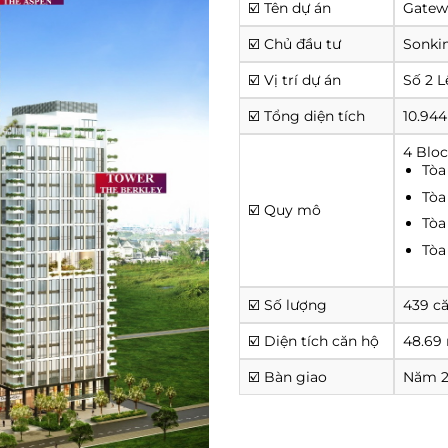
☑️ Tên dự án
Gatew
☑️ Chủ đầu tư
Sonki
☑️ Vị trí dự án
Số 2 L
☑️ Tổng diện tích
10.944
4 Bloc
Tò
Tò
☑️ Quy mô
Tò
Tò
☑️ Số lượng
439 c
☑️ Diện tích căn hộ
48.69 
☑️ Bàn giao
Năm 2