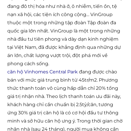
đang đô thị hóa như nhà ở, ô nhiễm, tiến ồn, tệ
nạn xã hội, các tiện ích công cộng… VinGroup
thuộc một trong những tập đoàn Tập đoàn đa
quốc gia lớn nhất. VinGroup là một trong những
nhà đầu tư tiên phong và dày dạn kinh nghiệm
tại Việt Nam, đã được khẳng định qua những dự
án lớn, chất lượng vượt trội, đột phá mới về
phong cách sống.
căn hộ Vinhomes Central Park
đang được chào
bán với mức giá trung bình từ 45tr/m2. Phương
thức thanh toán vô cùng hấp dẫn chỉ 20% tổng
giá trị nhận nhà. Theo lịch thanh toán ưu đãi này,
khách hàng chỉ cần chuẩn bị 2.5tỷ/căn, tương
ứng 30% giá trị căn hộ là có cơ hội đầu tư thông
minh và sở hữu căn hộ ưng ý. Trong thời gian chờ
nhận nhà (sau 24 tháng), người mua không cần