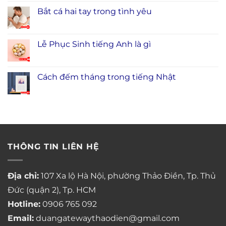
Bắt cá hai tay trong tình yêu
Lễ Phục Sinh tiếng Anh là gì
Cách đếm tháng trong tiếng Nhật
THÔNG TIN LIÊN HỆ
Địa chỉ:
107 Xa lộ Hà Nội, phường Thảo Điền, Tp. Thủ
Đức (quận 2), Tp. HCM
Hotline:
0906 765 092
Email:
duangatewaythaodien@gmail.com