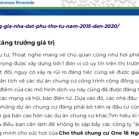
-gia-nha-dat-phu-tho-tu-nam-2015-den-2020/
ăng trưởng giá trị
đầu tư, Thoạt nghe mang vẻ chủ quan cũng như hơi phi
ng được xây dựng bởi 1 đơn vị có uy tín trên thị trườ
đối, nguy cơ xảy ra rủi ro đáng tiếc cũng sẽ được gi
 phân tích về các dự án chung cư công trình cộng đồng c
 điểm của các mô hình dịch vụ này cũng đã được đăng t
các mạng xã hội, báo điện tử…Dựa vào đó, các nhà đầu 
 những dự án chung cư đáng phải bỏ tiền ra đầu tư cũ
có giá bán cao hơn các dự án chung cư khác.Tìm hiểu kĩ 
 điều bạn cần làm để không bị sập bẫy các công ty “ảo
g minh cho sức hot của
Cho thuê chung cư One 18 Ng