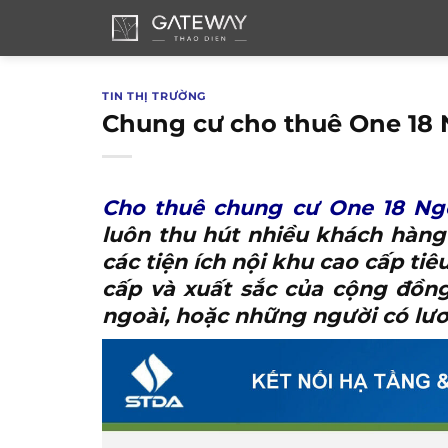
Bỏ
qua
nội
dung
TIN THỊ TRƯỜNG
Chung cư cho thuê One 18 
Cho thuê chung cư One 18 N
luôn thu hút nhiều khách hàng
các tiện ích nội khu cao cấp tiê
cấp và xuất sắc của cộng đồng
ngoài, hoặc những người có lươ