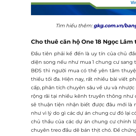
Tìm hiểu thêm:
gkg.com.vn/bang
Cho thuê căn hộ One 18 Ngọc Lâm t
Đầu tiên phải kể đến là uy tín của chủ 
diện song nếu như mua 1 chung cư sang trọ
BĐS thì người mua có thể yên tâm thuyệt 
thiểu tối đa. Hiện nay, rất nhiều bài viết
cấp, phân tích chuyên sâu về ưu và nhược
rộng rãi tại nhiều kênh truyền thông như 
sẽ thuận tiện nhận biết được đâu mới là
như vì lý do gì các dự án chung cư đó lại 
chủ thầu của các dự án chung cư chính là
chuyên treo đầu dê bán thịt chó. Để chứn