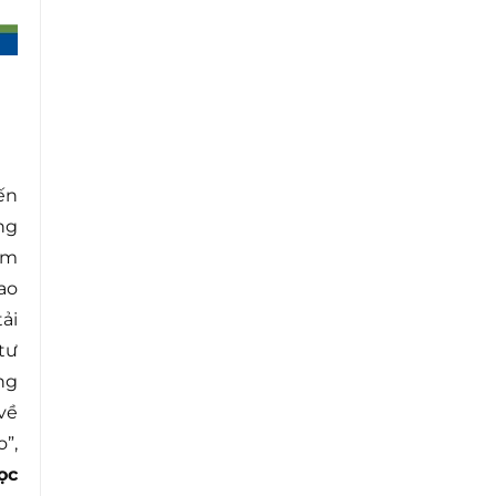
ến
ng
ảm
ao
ải
tư
ng
về
”,
ọc