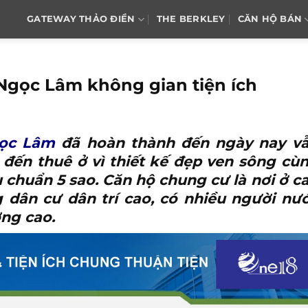
GATEWAY THẢO ĐIỀN
THE BERKLEY
CĂN HỘ BÁN
Ngọc Lâm không gian tiện ích
gọc Lâm
đã hoàn thành đến ngày nay v
 đến thuê ở vì thiết kế đẹp ven sông cù
u chuẩn 5 sao. Căn hộ chung cư là nơi ở c
 dân cư dân trí cao, có nhiều người nư
ng cao.