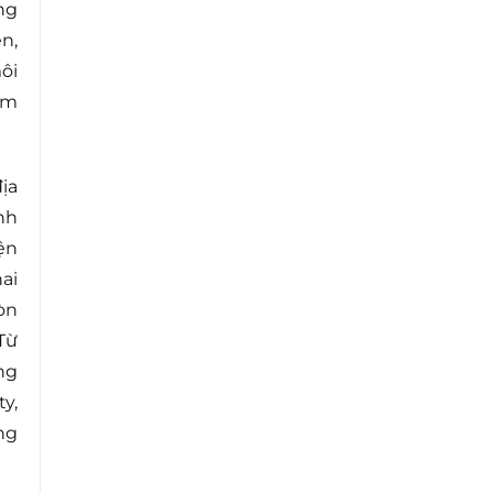
ng
n,
ôi
ắm
ịa
nh
ện
ai
òn
Từ
ng
y,
ng