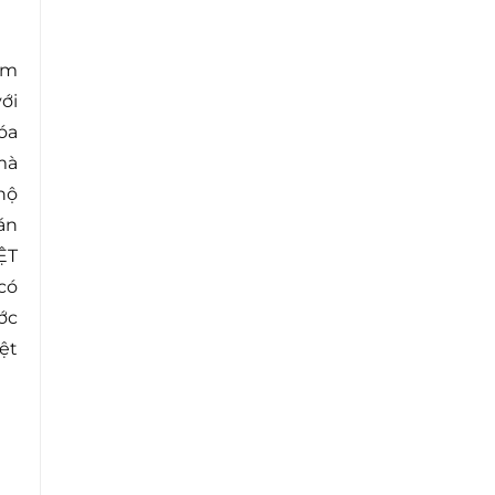
hêm
ới
óa
mà
 hộ
án
ỆT
có
ớc
ệt