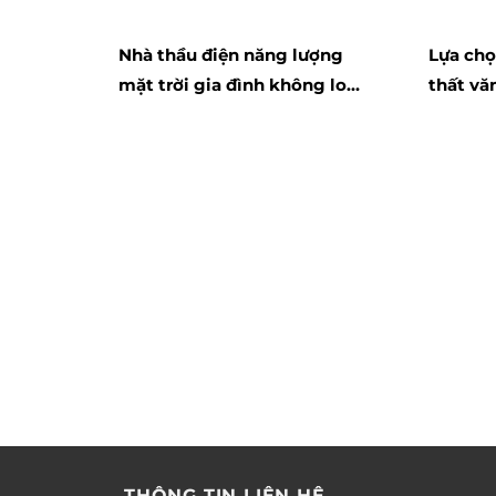
Nhà thầu điện năng lượng
Lựa chọ
mặt trời gia đình không lo
thất vă
mất điện
hàng đ
THÔNG TIN LIÊN HỆ