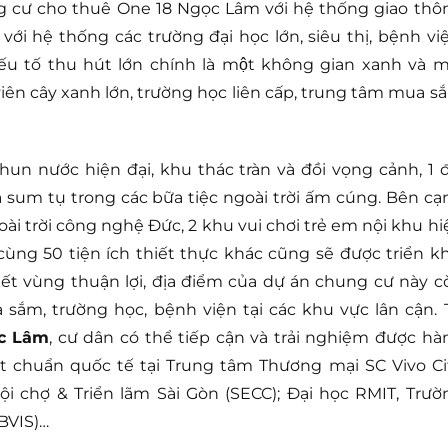
hung cư cho thuê One 18 Ngọc Lâm với hệ thống giao thô
 với hệ thống các trường đại học lớn, siêu thị, bệnh việ
u tố thu hút lớn chính là một không gian xanh và m
g viên cây xanh lớn, trường học liên cấp, trung tâm mua s
phun nước hiện đại, khu thác tràn và đồi vọng cảnh, 1 đ
 sum tụ trong các bữa tiệc ngoài trời ấm cúng. Bên cạ
oài trời công nghệ Đức, 2 khu vui chơi trẻ em nội khu hi
ùng 50 tiện ích thiết thực khác cũng sẽ được triển kh
 kết vùng thuận lợi, địa điểm của dự án chung cư này c
ua sắm, trường học, bệnh viện tại các khu vực lân cận. 
ọc Lâm
, cư dân có thể tiếp cận và trải nghiệm được hà
ạt chuẩn quốc tế tại Trung tâm Thương mại SC Vivo Cit
ội chợ & Triển lãm Sài Gòn (SECC); Đại học RMIT, Trườ
BVIS)…