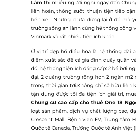
Lâm
thì nhiều người nghĩ ngay đến C
liên hoàn, thông suốt, thuận tiện tiếp cận
bến xe… Nhưng chưa dừng lại ở đó mà yế
trường sống an lành cùng hệ thống côn
Vinmark và rất nhiều tiện ích khác.
Ở vị trí đẹp hồ điều hòa là hệ thống đài 
điểm xuất sắc để cả gia đình quây quần và
đó, hệ thống tiện ích đẳng cấp: 2 bể bơi ng
đại, 2 quảng trường rộng hơn 2 ngàn m2 c
trong thời gian tới.Không chỉ sở hữu liên
tận dụng được tối đa tiện ích giải trí, m
Chung cư cao cấp cho thuê One 18 Ng
loạt sản phẩm, dịch vụ chất lượng cao, đ
Crescent Mall, Bệnh viện FV, Trung tâm H
Quốc tế Canada, Trường Quốc tế Anh Việt (