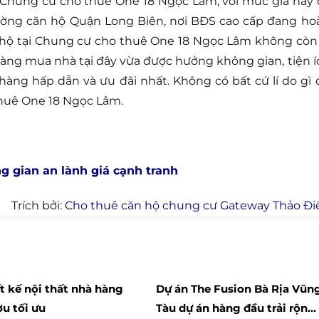
i Chung cư cho thuê One 18 Ngọc Lâm, với mức giá này 
trường căn hộ Quận Long Biên, nơi BĐS cao cấp đang ho
n hộ tại Chung cư cho thuê One 18 Ngọc Lâm không còn 
ng mua nhà tại đây vừa được hưởng không gian, tiện í
àng hấp dẫn và ưu đãi nhất. Không có bất cứ lí do gì 
thuê One 18 Ngọc Lâm.
g gian an lành giá cạnh tranh
Trích bởi:
Cho thuê căn hộ chung cư Gateway Thảo Đi
ết kế nội thất nhà hàng
Dự án The Fusion Bà Rịa Vũn
u tối ưu
Tàu dự án hàng đầu trải rộng