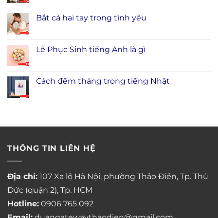
Bắt cá hai tay trong tình yêu
Lễ Phục Sinh tiếng Anh là gì
Cách đếm tháng trong tiếng Nhật
THÔNG TIN LIÊN HỆ
Địa chỉ:
107 Xa lộ Hà Nội, phường Thảo Điền, Tp. Thủ
Đức (quận 2), Tp. HCM
Hotline:
0906 765 092
Email:
duangatewaythaodien@gmail.com