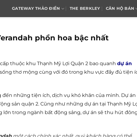
GATEWAY THẢO ĐIỀN
THE BERKLEY
CĂN HỘ BÁN
Verandah phồn hoa bậc nhất
o cấp thuộc khu Thạnh Mỹ Lợi Quận 2 bao quanh
dự án
 sống thơ mộng cùng với đó trong khu vực đầy đủ tiện í
g đến những tiện ích, dịch vụ khó khăn của mình. Dự án
 động sản quận 2. Cũng như những dự án tại Thạnh Mỹ Lợ
ng lớn trong ngành bất động sảng, dự án sẽ thu hút đôn
ndah
một cách chính xác nhất, quý khách hàng có thể