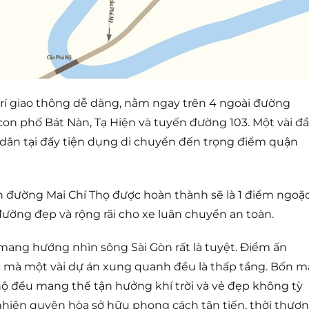
rí giao thông dễ dàng, nằm ngay trên 4 ngoài đường
on phố Bát Nàn, Tạ Hiện và tuyến đường 103. Một vài đ
 dân tại đấy tiện dụng di chuyển đến trọng điểm quận
n đường Mai Chí Thọ được hoàn thành sẽ là 1 điểm ngoặ
đường đẹp và rộng rãi cho xe luân chuyển an toàn.
ang hướng nhìn sông Sài Gòn rất là tuyệt. Điểm ấn
úc mà một vài dự án xung quanh đều là thấp tầng. Bốn m
hộ đều mang thể tận hưởng khí trời và vẻ đẹp không tỳ
 nhiên quyện hòa sở hữu phong cách tân tiến, thời thượ