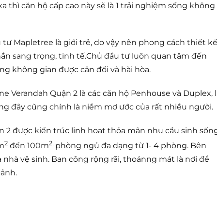
a thì căn hộ cấp cao này sẽ là 1 trải nghiệm sống không
ư Mapletree là giới trẻ, do vậy nên phong cách thiết k
n sang trọng, tinh tế.Chủ đầu tư luôn quan tâm đến
ầng không gian được cân đối và hài hòa.
ne Verandah Quận 2 là các căn hộ Penhouse và Duplex, l
ưng đây cũng chính là niềm mơ ước của rất nhiều người.
n 2 được kiến trúc linh hoat thỏa mãn nhu cầu sinh sốn
2
2,
5m
đến 100m
phòng ngủ đa dạng từ 1- 4 phòng. Bên
nhà vệ sinh. Ban công rộng rãi, thoánng mát là nơi để
cảnh.