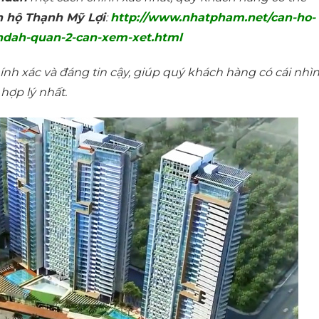
n hộ Thạnh Mỹ Lợi
:
http://www.nhatpham.net/can-ho-
ndah-quan-2-can-xem-xet.html
hính xác và đáng tin cậy, giúp quý khách hàng có cái nhì
hợp lý nhất.