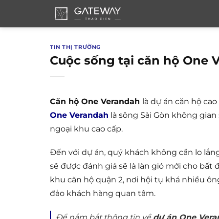
Bỏ
qua
nội
dung
TIN THỊ TRƯỜNG
Cuộc sống tại căn hộ One 
Căn hộ One Verandah
là dự án căn hộ ca
One Verandah
là sông Sài Gòn không gian
ngoại khu cao cấp.
Đến với dự án, quý khách không cần lo lắn
sẽ được đánh giá sẽ là làn gió mới cho bất
khu căn hộ quận 2, nơi hội tụ khá nhiều ô
đảo khách hàng quan tâm.
Để nắm bắt thông tin về
dự án One Vera