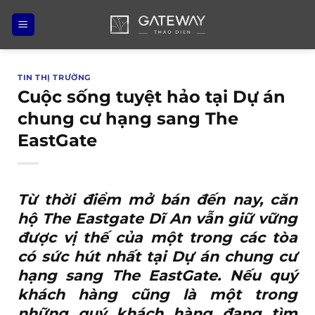
Bỏ
qua
nội
dung
TIN THỊ TRƯỜNG
Cuộc sống tuyệt hảo tại Dự án
chung cư hạng sang The
EastGate
Từ thời điểm mở bán đến nay,
căn
hộ The Eastgate Dĩ An
vẫn giữ vững
được vị thế của một trong các tòa
có sức hút nhất tại Dự án chung cư
hạng sang The EastGate. Nếu quý
khách hàng cũng là một trong
những quý khách hàng đang tìm