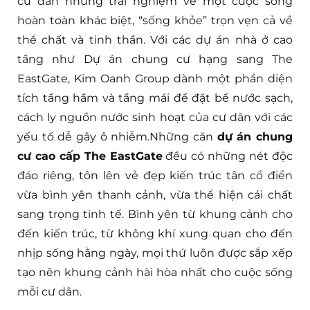
cư dân những trải nghiệm về một cuộc sống
hoàn toàn khác biệt, “sống khỏe” trọn vẹn cả về
thể chất và tinh thần. Với các dự án nhà ở cao
tầng như Dự án chung cư hạng sang The
EastGate, Kim Oanh Group dành một phần diện
tích tầng hầm và tầng mái để đặt bể nước sạch,
cách ly nguồn nước sinh hoạt của cư dân với các
yếu tố dễ gây ô nhiễm.Những căn
dự án chung
cư cao cấp The EastGate
đều có những nét độc
đáo riêng, tôn lên vẻ đẹp kiến trúc tân cổ điển
vừa bình yên thanh cảnh, vừa thể hiện cái chất
sang trọng tinh tế. Bình yên từ khung cảnh cho
đến kiến trúc, từ không khí xung quan cho đến
nhịp sống hằng ngày, mọi thứ luôn được sắp xếp
tạo nên khung cảnh hài hòa nhất cho cuộc sống
mỗi cư dân.