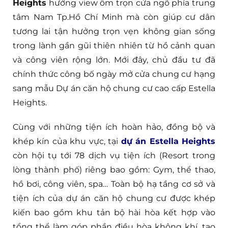
Heights
hướng view ôm trọn cửa ngõ phía trung
tâm Nam Tp.Hồ Chí Minh mà còn giúp cư dân
tương lai tận hưởng trọn vẹn không gian sống
trong lành gần gũi thiên nhiên từ hồ cảnh quan
và công viên rộng lớn. Mới đây, chủ đầu tư đã
chính thức công bố ngày mở cửa chung cư hạng
sang mẫu Dự án căn hộ chung cư cao cấp Estella
Heights.
Cùng với những tiện ích hoàn hảo, đồng bộ và
khép kín của khu vực, tại
dự án Estella Heights
còn hội tụ tới 78 dịch vụ tiện ích (Resort trong
lòng thành phố) riêng bao gồm: Gym, thể thao,
hồ bơi, công viên, spa… Toàn bộ hạ tầng cơ sở và
tiện ích của dự án căn hộ chung cư được khép
kiến bao gồm khu tản bộ hài hòa kết hợp vào
tổng thể làm góp phần điều hòa không khí, tạo