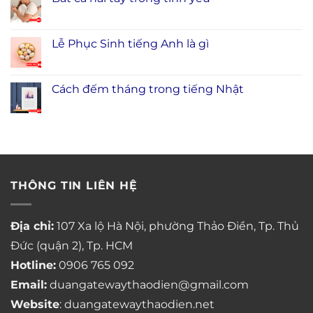
Lễ Phục Sinh tiếng Anh là gì
Cách đếm tháng trong tiếng Nhật
THÔNG TIN LIÊN HỆ
Địa chỉ:
107 Xa lộ Hà Nội, phường Thảo Điền, Tp. Thủ
Đức (quận 2), Tp. HCM
Hotline:
0906 765 092
Email:
duangatewaythaodien@gmail.com
Website
: duangatewaythaodien.net