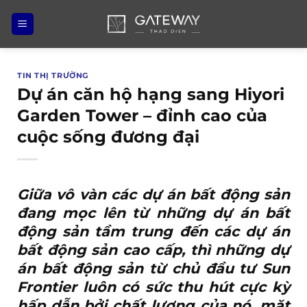
Bỏ
qua
nội
dung
TIN THỊ TRƯỜNG
Dự án căn hộ hạng sang Hiyori
Garden Tower – đỉnh cao của
cuộc sống đương đại
Giữa vô vàn các dự án bất động sản
đang mọc lên từ những dự án bất
động sản tầm trung đến các dự án
bất động sản cao cấp, thì những dự
án bất động sản từ chủ đầu tư Sun
Frontier luôn có sức thu hút cực kỳ
hấp dẫn bởi chất lượng của nó.
mặt