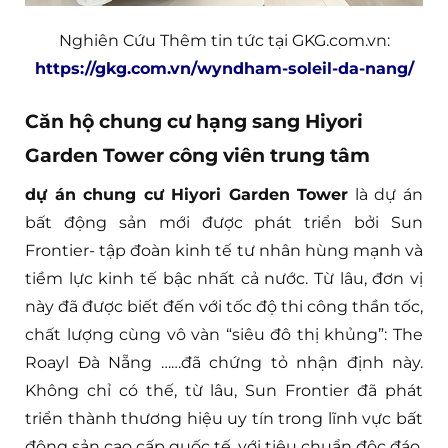
Nghiên Cứu Thêm tin tức tại GKG.com.vn:
https://gkg.com.vn/wyndham-soleil-da-nang/
Căn hộ chung cư hạng sang Hiyori
Garden Tower công viên trung tâm
dự án chung cư Hiyori Garden Tower
là dự án
bất động sản mới được phát triển bởi Sun
Frontier- tập đoàn kinh tế tư nhân hùng mạnh và
tiềm lực kinh tế bậc nhất cả nước. Từ lâu, đơn vị
này đã được biết đến với tốc độ thi công thần tốc,
chất lượng cùng vô vàn “siêu đô thị khủng”: The
Roayl Đà Nẵng ……đã chứng tỏ nhận định này.
Không chỉ có thế, từ lâu, Sun Frontier đã phát
triển thành thương hiệu uy tín trong lĩnh vực bất
động sản cao cấp quốc tế, với tiêu chuẩn độc đáo,