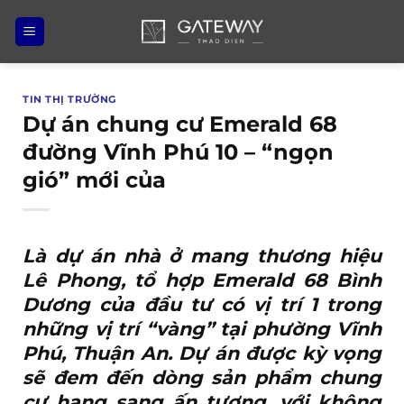
Bỏ
qua
nội
dung
TIN THỊ TRƯỜNG
Dự án chung cư Emerald 68
đường Vĩnh Phú 10 – “ngọn
gió” mới của
Là dự án nhà ở mang thương hiệu
Lê Phong, tổ hợp
Emerald 68 Bình
Dương
của đầu tư có vị trí 1 trong
những vị trí “vàng” tại phường Vĩnh
Phú, Thuận An. Dự án được kỳ vọng
sẽ đem đến dòng sản phẩm chung
cư hạng sang ấn tượng, với không