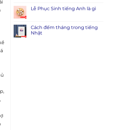
ải
Lễ Phục Sinh tiếng Anh là gì
à
Cách đếm tháng trong tiếng
Nhật
kề
iá
hủ
p,
,
hợ
h