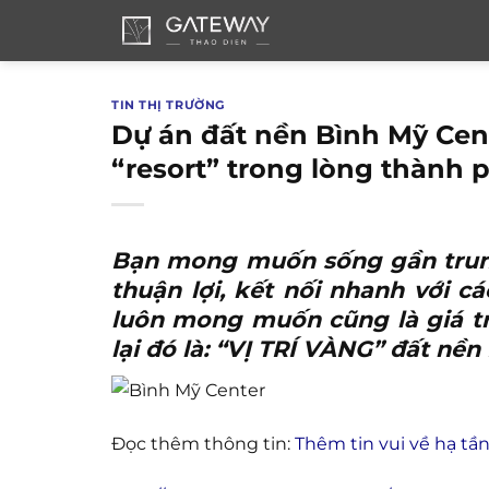
Bỏ
qua
nội
dung
TIN THỊ TRƯỜNG
Dự án đất nền Bình Mỹ Cen
“resort” trong lòng thành 
Bạn mong muốn sống gần trung 
thuận lợi, kết nối nhanh với c
luôn mong muốn cũng là giá t
lại đó là: “VỊ TRÍ VÀNG” đất n
Đọc thêm thông tin:
Thêm tin vui về hạ t