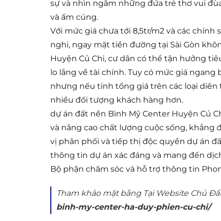
sự và nhìn ngắm những đứa trẻ thơ vui đùa 
và ấm cúng.
Với mức giá chưa tới 8,5tr/m2 và các chính 
nghi, ngay mặt tiền đường tại Sài Gòn khô
Huyện Củ Chi, cư dân có thể tận hưởng tiê
lo lắng về tài chính. Tuy có mức giá ngan
nhưng nếu tính tổng giá trên các loại diên 
nhiều đối tượng khách hàng hơn.
dự án đất nền Bình Mỹ Center Huyện Củ Ch
và nâng cao chất lượng cuộc sống, khẳng
vị phân phối và tiếp thị độc quyền dự án 
thông tin dự án xác đáng và mang đến dịc
Bộ phận chăm sóc và hỗ trợ thông tin Pho
Tham khảo mặt bằng Tại Website Chủ Đầ
binh-my-center-ha-duy-phien-cu-chi/