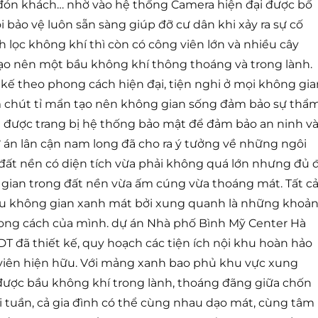
h đón khách… nhờ vào hệ thống Camera hiện đại được bố
đội bảo vệ luôn sẵn sàng giúp đỡ cư dân khi xảy ra sự cố
h lọc không khí thì còn có công viên lớn và nhiều cây
ạo nên một bầu không khí thông thoáng và trong lành.
t kế theo phong cách hiện đại, tiện nghi ở mọi không gia
 chút tỉ mẩn tạo nên không gian sống đảm bảo sự thẩ
g được trang bị hệ thống bảo mật để đảm bảo an ninh v
 án lân cận nam long đã cho ra ý tưởng về những ngôi
 đất nền có diện tích vừa phải không quá lớn nhưng đủ 
g gian trong đất nền vừa ấm cúng vừa thoáng mát. Tất c
ữu không gian xanh mát bởi xung quanh là những khoả
ong cách của mình. dự án Nhà phố Bình Mỹ Center Hà
T đã thiết kế, quy hoạch các tiện ích nội khu hoàn hảo
g viên hiện hữu. Với mảng xanh bao phủ khu vực xung
ược bầu không khí trong lành, thoáng đãng giữa chốn
tuần, cả gia đình có thể cùng nhau dạo mát, cùng tâm