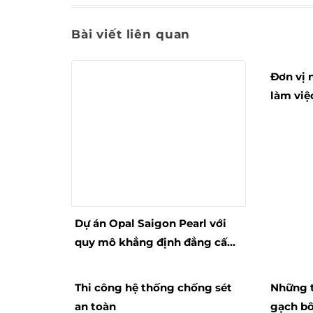
Bài viết liên quan
Đơn vị 
làm việ
Dự án Opal Saigon Pearl với
quy mô khẳng định đẳng cấp
một thương hiệu
Thi công hệ thống chống sét
Những t
an toàn
gạch bô