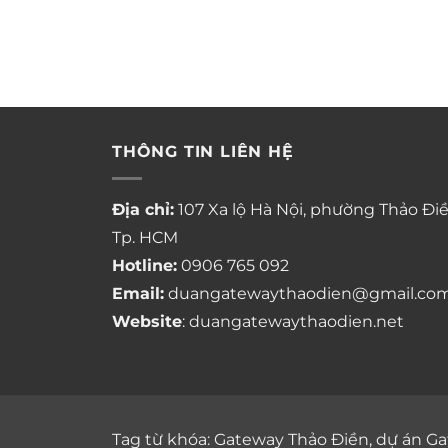
HCM
THÔNG TIN LIÊN HỆ
Địa chỉ:
107 Xa lộ Hà Nội, phường Thảo Điề
Tp. HCM
Hotline:
0906 765 092
Email:
duangatewaythaodien@gmail.co
Website
: duangatewaythaodien.net
Tag từ khóa:
Gateway Thảo Điền
,
dự án Ga