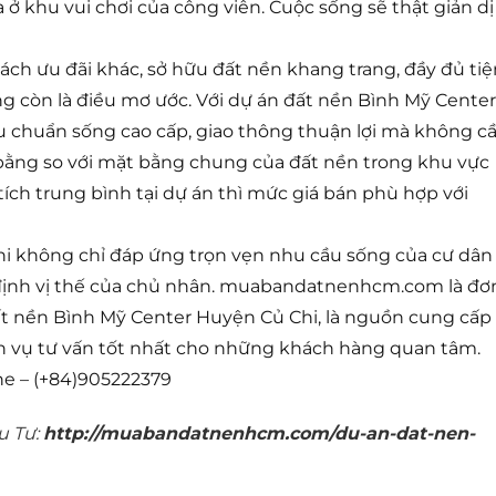
ở khu vui chơi của công viên. Cuộc sống sẽ thật giản dị
sách ưu đãi khác, sở hữu đất nền khang trang, đầy đủ tiệ
ng còn là điều mơ ước. Với dự án đất nền Bình Mỹ Center
u chuẩn sống cao cấp, giao thông thuận lợi mà không c
g bằng so với mặt bằng chung của đất nền trong khu vực
tích trung bình tại dự án thì mức giá bán
phù hợp với
i không chỉ đáp ứng trọn vẹn nhu cầu sống của cư dân
 định vị thế của chủ nhân. muabandatnenhcm.com là đơ
đất nền Bình Mỹ Center Huyện Củ Chi, là nguồn cung cấp
h vụ tư vấn tốt nhất cho những khách hàng quan tâm.
ne – (+84)905222379
u Tư:
http://muabandatnenhcm.com/du-an-dat-nen-