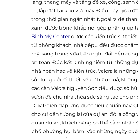
lang, thang máy và tầng để xe, cổng, sản
trí, lắp đặt tại khu vực này. Điều này giúp 
trong thời gian ngắn nhất Ngoài ra để than
xanh được trồng khắp nơi góp phần giúp t
Bình Mỹ Center
được các kiến trúc sự thiế
từ phòng khách, nhà bếp,… đều được chăm
mỹ, sang trọng vừa tiện nghi. đất nền cũn
an toàn. Đúc kết kinh nghiêm từ những dự
nhà hoàn hảo về kiến trúc. Valora là những
sử dụng bởi lối thiết kế cự hiệu quả, khôn
các căn Valora Nguyên Sơn đều được sở h
vườn để chủ nhà thỏa sức sáng tạo cho ph
Duy Phiên đáp ứng được tiêu chuẩn này. CD
cho cư dân tương lai của dự án, đó là côn
quan dự án, khách hàng có thể cảm nhận đ
phố phường bụi bậm. Vào những ngày cuối 