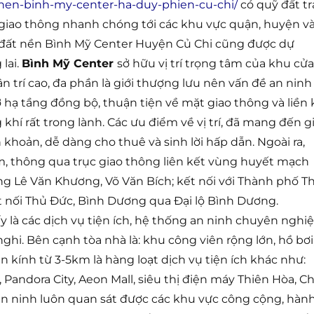
en-binh-my-center-ha-duy-phien-cu-chi/
có quỹ đất tr
i giao thông nhanh chóng tới các khu vực quận, huyện v
n đất nền Bình Mỹ Center Huyện Củ Chi cũng được dự
lai.
Bình Mỹ Center
sở hữu vị trí trọng tâm của khu cửa
n trí cao, đa phần là giới thượng lưu nên vấn đề an ninh
ở hạ tầng đồng bộ, thuận tiện về mặt giao thông và liền 
hí rất trong lành. Các ưu điểm về vị trí, đã mang đến g
 khoản, dễ dàng cho thuê và sinh lời hấp dẫn. Ngoài ra,
am, thông qua trục giao thông liên kết vùng huyết mạch
ng Lê Văn Khương, Võ Văn Bích; kết nối với Thành phố T
t nối Thủ Đức, Bình Dương qua Đại lộ Bình Dương.
 là các dịch vụ tiện ích, hệ thống an ninh chuyên nghiệ
hi. Bên cạnh tòa nhà là: khu công viên rộng lớn, hồ bơi
n kính từ 3-5km là hàng loạt dịch vụ tiện ích khác như:
andora City, Aeon Mall, siêu thị điện máy Thiên Hòa, C
an ninh luôn quan sát được các khu vực công cộng, hàn