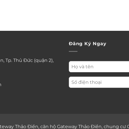
dự án đẹp nhất tăng giá trị
Đăng Ký Ngay
n, Tp. Thủ Đức (quận 2),
m
teway Thảo Điền
,
căn hộ Gateway Thảo Điền
,
chung cư 