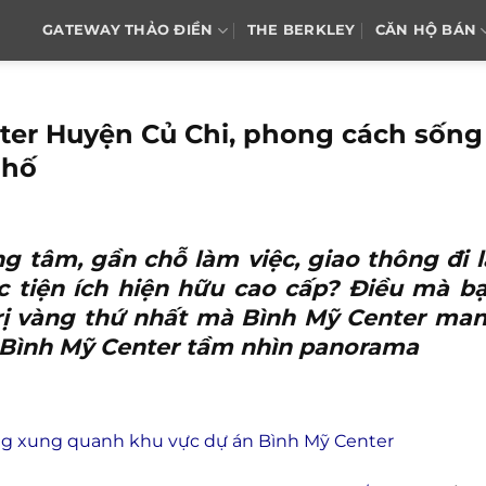
GATEWAY THẢO ĐIỀN
THE BERKLEY
CĂN HỘ BÁN
ter Huyện Củ Chi, phong cách sống
phố
tâm, gần chỗ làm việc, giao thông đi l
ác tiện ích hiện hữu cao cấp? Điều mà b
rị vàng thứ nhất mà
Bình Mỹ Center
man
ền Bình Mỹ Center tầm nhìn panorama
ầng xung quanh khu vực dự án Bình Mỹ Center