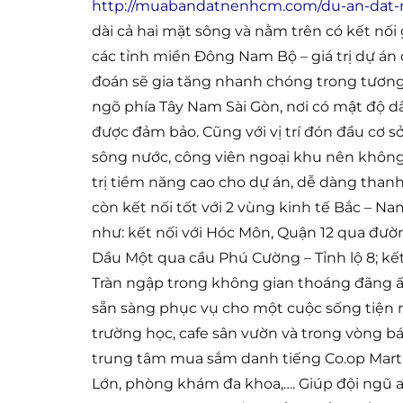
http://muabandatnenhcm.com/du-an-dat-n
dài cả hai mặt sông và nằm trên có kết nố
các tỉnh miền Đông Nam Bộ – giá trị dự á
đoán sẽ gia tăng nhanh chóng trong tương 
ngõ phía Tây Nam Sài Gòn, nơi có mật độ dâ
được đảm bảo. Cũng với vị trí đón đầu cơ s
sông nước, công viên ngoại khu nên không k
trị tiềm năng cao cho dự án, dễ dàng thanh
còn kết nối tốt với 2 vùng kinh tế Bắc – N
như: kết nối với Hóc Môn, Quận 12 qua đườ
Dầu Một qua cầu Phú Cường – Tỉnh lộ 8; kế
Tràn ngập trong không gian thoáng đãng ấy
sẵn sàng phục vụ cho một cuộc sống tiện ng
trường học, cafe sân vườn và trong vòng bá
trung tâm mua sắm danh tiếng Co.op Mart, P
Lớn, phòng khám đa khoa,…. Giúp đội ngũ 