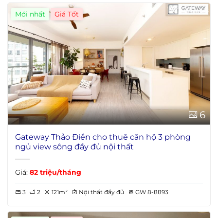
Mới nhất
6
Gateway Thảo Điền cho thuê căn hộ 3 phòng
ngủ view sông đầy đủ nội thất
Giá:
82 triệu/tháng
3
2
121m²
Nội thất đầy đủ
GW 8-8893