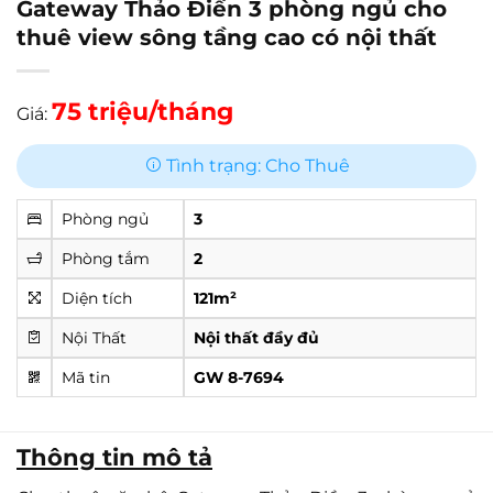
Gateway Thảo Điền 3 phòng ngủ cho
thuê view sông tầng cao có nội thất
75 triệu/tháng
Giá:
Tình trạng: Cho Thuê
Phòng ngủ
3
Phòng tắm
2
Diện tích
121m²
Nội Thất
Nội thất đầy đủ
Mã tin
GW 8-7694
Thông tin mô tả