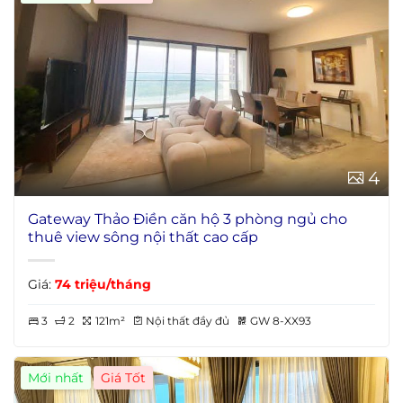
4
Gateway Thảo Điền căn hộ 3 phòng ngủ cho
thuê view sông nội thất cao cấp
Giá:
74 triệu/tháng
3
2
121m²
Nội thất đầy đủ
GW 8-XX93
Mới nhất