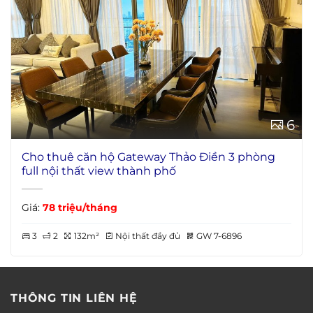
6
Cho thuê căn hộ Gateway Thảo Điền 3 phòng
full nội thất view thành phố
Giá:
78 triệu/tháng
3
2
132m²
Nội thất đầy đủ
GW 7-6896
THÔNG TIN LIÊN HỆ