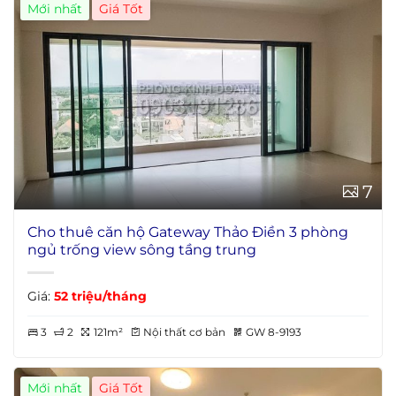
Mới nhất
7
Cho thuê căn hộ Gateway Thảo Điền 3 phòng
ngủ trống view sông tầng trung
Giá:
52 triệu/tháng
3
2
121m²
Nội thất cơ bản
GW 8-9193
Mới nhất