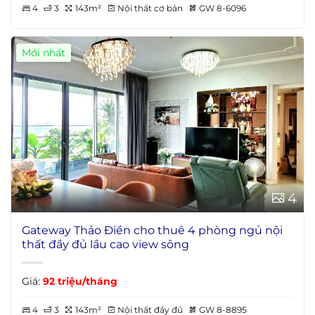
4
3
143m²
Nội thất cơ bản
GW 8-6096
Mới nhất
4
Gateway Thảo Điền cho thuê 4 phòng ngủ nội
thất đầy đủ lầu cao view sông
Giá:
92 triệu/tháng
4
3
143m²
Nội thất đầy đủ
GW 8-8895