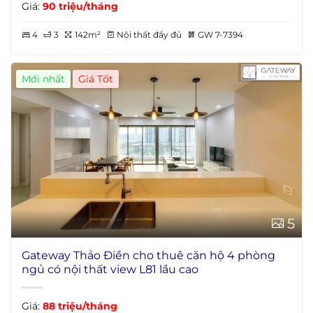
Giá:
90 triệu/tháng
4
3
142m²
Nội thất đầy đủ
GW 7-7394
Mới nhất
5
Gateway Thảo Điền cho thuê căn hộ 4 phòng
ngủ có nội thất view L81 lầu cao
Giá:
88 triệu/tháng