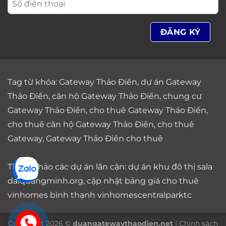
Tag từ khóa:
Gateway Thảo Điền
,
dự án Gateway
Thảo Điền
,
căn hộ Gateway Thảo Điền
,
chung cư
Gateway Thảo Điền
,
cho thuê Gateway Thảo Điền
,
cho thuê căn hộ Gateway Thảo Điền
,
cho thuê
Gateway
,
Gateway Thảo Điền cho thuê
Tham khảo các dự án lân cận: dự án
khu đô thị sala
daiquangminh.org, cập nhật bảng giá
cho thuê
vinhomes bình thạnh
vinhomescentralparktc
Copyright 2026 ©
duangatewaythaodien.net
|
Chính sách