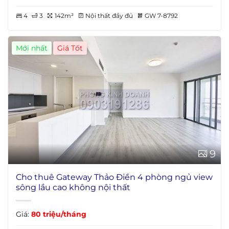
4
3
142m²
Nội thất đầy đủ
GW 7-8792
Mới nhất
9
Cho thuê Gateway Thảo Điền 4 phòng ngủ view
sông lầu cao không nội thất
Giá:
80 triệu/tháng