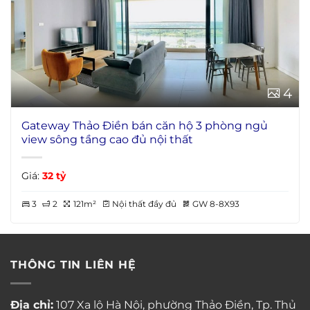
4
Gateway Thảo Điền bán căn hộ 3 phòng ngủ
view sông tầng cao đủ nội thất
Giá:
32 tỷ
3
2
121m²
Nội thất đầy đủ
GW 8-8X93
THÔNG TIN LIÊN HỆ
Địa chỉ:
107 Xa lộ Hà Nội, phường Thảo Điền, Tp. Thủ