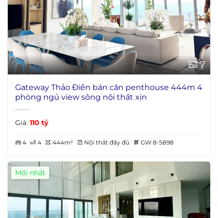
7
Gateway Thảo Điền bán căn penthouse 444m 4
phòng ngủ view sông nội thất xịn
Giá:
110 tỷ
4
4
444m²
Nội thất đầy đủ
GW 8-5898
Mới nhất