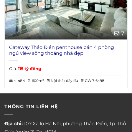
7
Gateway Thảo Điền penthouse bán 4 phòng
ngủ view sông thoáng nhà đẹp
Giá:
115 tỷ đồng
4
4
600m²
Nội thất đầy đủ
GW 7-6498
THÔNG TIN LIÊN HỆ
Địa chỉ:
107 Xa lộ Hà Nội, phường Thảo Điền, Tp. Thủ
Đức (quận 2), Tp. HCM