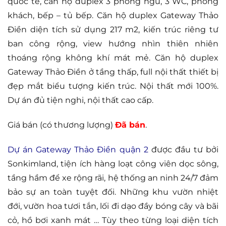
quốc tế, căn hộ duplex 3 phòng ngủ, 3 WC, phòng
khách, bếp – tủ bếp. Căn hộ duplex Gateway Thảo
Điền diện tích sử dụng 217 m2, kiến trúc riêng tư
ban công rộng, view hướng nhìn thiên nhiên
thoáng rộng không khí mát mẻ. Căn hộ duplex
Gateway Thảo Điền ở tầng thấp, full nội thất thiết bị
đẹp mắt biểu tượng kiến trúc. Nội thất mới 100%.
Dự án đủ tiện nghi, nội thất cao cấp.
Giá bán (có thương lượng)
Đã
bán
.
Dự án Gateway Thảo Điền quận 2
được đầu tư bởi
Sonkimland, tiện ích hàng loạt công viên dọc sông,
tầng hầm để xe rộng rãi, hệ thống an ninh 24/7 đảm
bảo sự an toàn tuyệt đối. Những khu vườn nhiệt
đới, vườn hoa tươi tắn, lối đi dạo đầy bóng cây và bãi
cỏ, hồ bơi xanh mát … Tùy theo từng loại diện tích