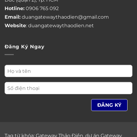
Hotline:
0906 765 092
Email:
duangatewaythaodien@gmail.com
Website
: duangatewaythaodien.net
Đăng Ký Ngay
Tag từ khóa:
Gateway Thảo Điền
,
dự án Gateway