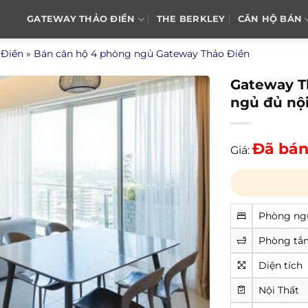
GATEWAY THẢO ĐIỀN
THE BERKLEY
CĂN HỘ BÁN
 Điền
»
Bán căn hộ 4 phòng ngủ Gateway Thảo Điền
Gateway T
ngủ đủ nội
Đã bá
Giá:
Phòng ng
Phòng tắ
Diện tích
Nội Thất