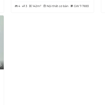
4
3
142m²
Nội thất cơ bản
GW 7-7693
6
g