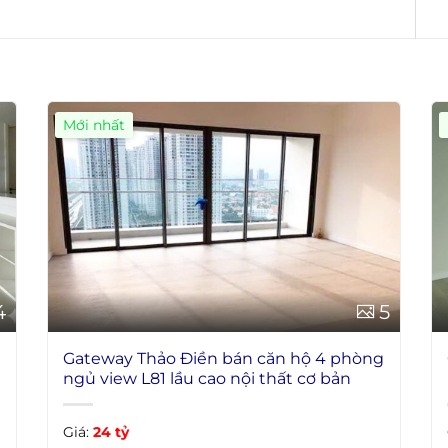
Mới nhất
4
5
g
Gateway Thảo Điền bán căn hộ 4 phòng
ngủ view L81 lầu cao nội thất cơ bản
Giá:
24 tỷ