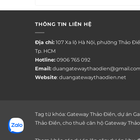
THÔNG TIN LIÊN HỆ
Địa chỉ:
107 Xa lộ Hà Nội, phường Thảo Điề
Tp. HCM
Hotline:
0906 765 092
Email:
duangatewaythaodien@gmail.co
Website
: duangatewaythaodien.net
Tag từ khóa:
Gateway Thảo Điền
,
dự án Ga
Thảo Điền
,
cho thuê căn hộ Gateway Thảo