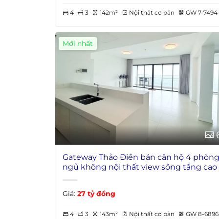
4
3
142m²
Nội thất cơ bản
GW 7-7494
Mới nhất
Gateway Thảo Điền bán căn hộ 4 phòn
ngủ không nội thất view sông tầng cao
Giá:
27 tỷ đồng
4
3
143m²
Nội thất cơ bản
GW 8-6896