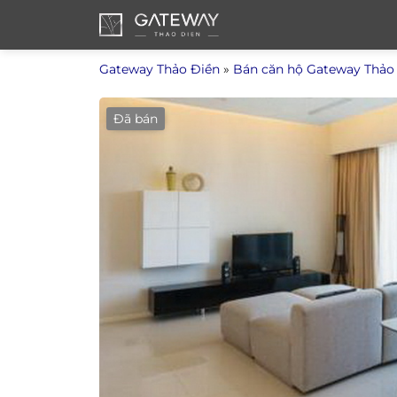
Bỏ
qua
nội
Gateway Thảo Điền
»
Bán căn hộ Gateway Thảo
dung
Đã bán