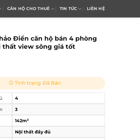
CĂN HỘ CHO THUÊ
TIN TỨC
LIÊN HỆ
hảo Điền căn hộ bán 4 phòng
 thất view sông giá tốt
n
Tình trạng: Đã Bán
ủ
4
m
3
142m²
Nội thất đầy đủ