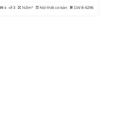
4
3
143m²
Nội thất cơ bản
GW 8-6296