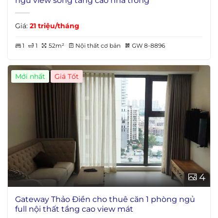
ngủ view sông tầng cao nhà trống
Giá:
21 triệu/tháng
1
1
52m²
Nội thất cơ bản
GW 8-8896
Mới nhất
4
Gateway Thảo Điền cho thuê căn 1 phòng ngủ
full nội thất tầng cao view mát