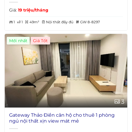
Giá:
19 triệu/tháng
1
1
49m²
Nội thất đầy đủ
GW 8-8297
Mới nhất
3
Gateway Thảo Điền căn hộ cho thuê 1 phòng
ngủ nội thất xịn view mát mẻ