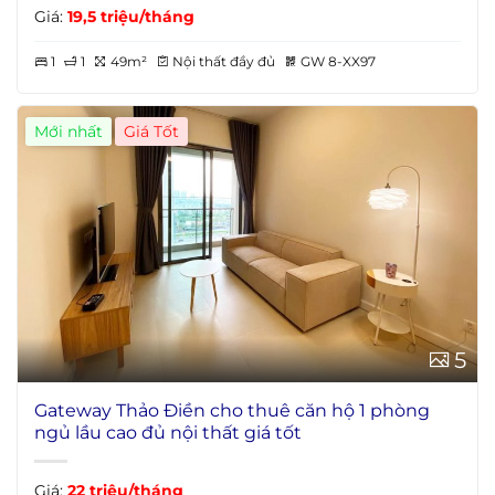
Giá:
19,5 triệu/tháng
1
1
49m²
Nội thất đầy đủ
GW 8-XX97
Mới nhất
5
Gateway Thảo Điền cho thuê căn hộ 1 phòng
ngủ lầu cao đủ nội thất giá tốt
Giá:
22 triệu/tháng