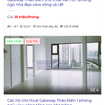
ngủ nhà đẹp view sông và L81
Giá:
25 triệu/tháng
1
1
52m²
Nội thất đầy đủ
GW 8-8196
Mới nhất
4
Căn hộ cho thuê Gateway Thảo Điền 1 phòng