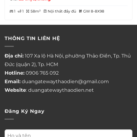
1
1
58m²
Nội thất đầy đủ
GW 8-8X98
THÔNG TIN LIÊN HỆ
Địa chỉ:
107 Xa lộ Hà Nội, phường Thảo Điền, Tp. Thủ
Đức (quận 2), Tp. HCM
Hotline:
0906 765 092
Email:
duangatewaythaodien@gmail.com
Website
: duangatewaythaodien.net
Đăng Ký Ngay