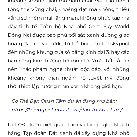
khoảng không gian mở đậm chất Việt tạo nên 1
tổng thể vững chãi, khoáng đạt mà không thiếu
vắng sự mềm mại, lãng mạn; không phức tạp mà
đầy tinh tế. Toàn bộ Nhà phố Gem Sky World
Đồng Nai được bao phủ bởi sắc xanh dương giao
hòa giữa trời và nước, từ bể bơi tràn bở skypool
đến những khung cửa sổ bằng kính dài 3, hay các
ban công kính hướng hồ rộng tới 7m2.. tất cả tạo
nên 1 tác phẩm nghệ thuật độc đáo, với những
khoảng không gian ngắm hồ tuyệt mỹ, đồng
thời thiết lập hướng nhìn xanh không giới hạn.
Có Thể Bạn Quan Tâm dự án đang mở bán:
https://banggiachudautu.vn/dau-tu-kon-tum/
Là 1 CĐT luôn biết quan tâm và lắng nghe khách
hàng, Tập đoàn Đất Xanh đã xây dựng Nhà phố