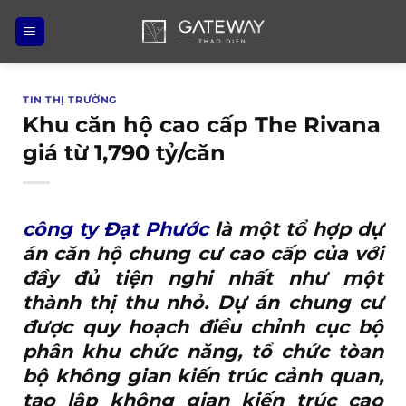
Bỏ
qua
nội
dung
TIN THỊ TRƯỜNG
Khu căn hộ cao cấp The Rivana
giá từ 1,790 tỷ/căn
công ty Đạt Phước
là một tổ hợp dự
án căn hộ chung cư cao cấp của với
đầy đủ tiện nghi nhất như một
thành thị thu nhỏ. Dự án chung cư
được quy hoạch điều chỉnh cục bộ
phân khu chức năng, tổ chức tòan
bộ không gian kiến trúc cảnh quan,
tạo lập không gian kiến trúc cao