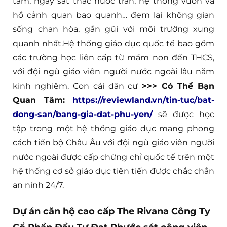
tâm, ngay sát thác nước tràn, hệ thống vườn và
hồ cảnh quan bao quanh… đem lại không gian
sống chan hòa, gần gũi với môi trường xung
quanh nhất.Hệ thống giáo dục quốc tế bao gồm
các trường học liên cấp từ mầm non đến THCS,
với đội ngũ giáo viên người nước ngoài lâu năm
kinh nghiêm. Con cái dân cư
>>> Có Thể Bạn
Quan Tâm:
https://reviewland.vn/tin-tuc/bat-
dong-san/bang-gia-dat-phu-yen/
sẽ được học
tập trong một hệ thống giáo dục mang phong
cách tiến bộ Châu Âu với đội ngũ giáo viên người
nước ngoài được cấp chứng chỉ quốc tế trên một
hệ thống cơ sở giáo dục tiên tiến được chắc chắn
an ninh 24/7.
Dự án căn hộ cao cấp The Rivana Công Ty