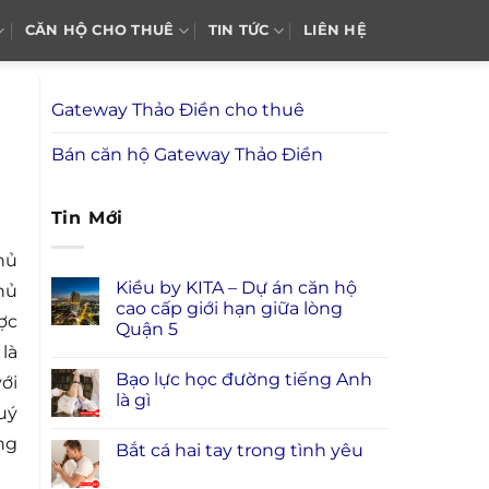
CĂN HỘ CHO THUÊ
TIN TỨC
LIÊN HỆ
Gateway Thảo Điền cho thuê
Bán căn hộ Gateway Thảo Điền
Tin Mới
hủ
Kiều by KITA – Dự án căn hộ
hủ
cao cấp giới hạn giữa lòng
ợc
Quận 5
là
Bạo lực học đường tiếng Anh
ới
là gì
uý
ng
Bắt cá hai tay trong tình yêu