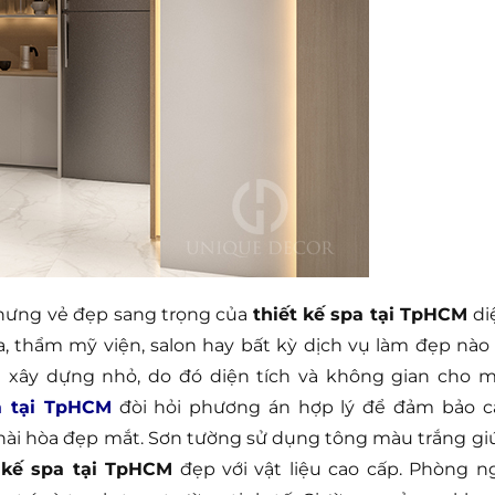
nhưng vẻ đẹp sang trọng của
thiết kế spa tại TpHCM
di
pa, thẩm mỹ viện, salon hay bất kỳ dịch vụ làm đẹp nào 
t xây dựng nhỏ, do đó diện tích và không gian cho m
a tại TpHCM
đòi hỏi phương án hợp lý để đảm bảo c
í hài hòa đẹp mắt. Sơn tường sử dụng tông màu trắng gi
 kế spa tại TpHCM
đẹp với vật liệu cao cấp. Phòng n