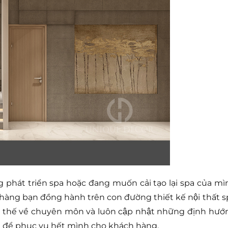
hát triển spa hoặc đang muốn cải tạo lại spa của mì
hàng bạn đồng hành trên con đường thiết kế nội thất 
ợi thế về chuyên môn và luôn cập nhật những định hướ
ới để phục vụ hết mình cho khách hàng.