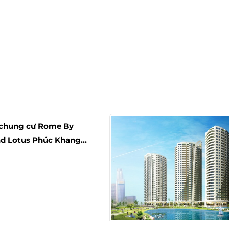
 chung cư Rome By
d Lotus Phúc Khang
úc, Đúng chổ và Đúng