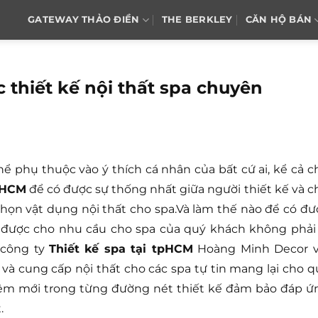
GATEWAY THẢO ĐIỀN
THE BERKLEY
CĂN HỘ BÁN
 thiết kế nội thất spa chuyên
 phụ thuộc vào ý thích cá nhân của bất cứ ai, kể cả c
tpHCM
để có được sự thống nhất giữa người thiết kế và c
 chọn vật dụng nội thất cho spa.Và làm thế nào để có đư
 được cho nhu cầu cho spa của quý khách không phải 
 công ty
Thiết kế spa tại tpHCM
Hoàng Minh Decor v
và cung cấp nội thất cho các spa tự tin mang lại cho q
ệm mới trong từng đường nét thiết kế đảm bảo đáp ứ
.