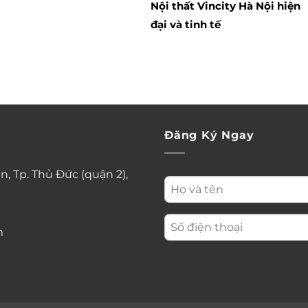
Nội thất Vincity Hà Nội hiện
đại và tinh tế
Đăng Ký Ngay
n, Tp. Thủ Đức (quận 2),
m