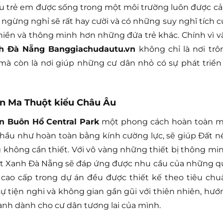
Nếu trẻ em được sống trong một môi trường luôn được c
gừng nghỉ sẽ rất hay cười và có những suy nghĩ tích c
phiền và thông minh hơn những đứa trẻ khác. Chính vì vậ
nh Đà Nẵng Banggiachudautu.vn
không chỉ là nơi trô
 còn là nơi giúp những cư dân nhỏ có sự phát triển 
n Ma Thuột kiểu Châu Âu
n Buôn Hồ Central Park
một phong cách hoàn toàn m
 hầu như hoàn toàn bằng kính cường lực, sẽ giúp Đất n
g không cần thiết. Với vô vàng những thiết bị thông min
ất Xanh Đà Nẵng sẽ đáp ứng được nhu cầu của những q
ự cao cấp trong dự án đều được thiết kế theo tiêu chu
sự tiện nghi và không gian gần gũi với thiên nhiên, hướ
ành dành cho cư dân tương lai của mình.