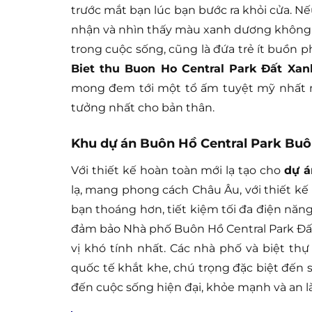
trước mắt bạn lúc bạn bước ra khỏi cửa. 
nhận và nhìn thấy màu xanh dương không n
trong cuộc sống, cũng là đứa trẻ ít buồn 
Biet thu Buon Ho Central Park Đất Xa
mong đem tới một tổ ấm tuyệt mỹ nhất mà
tưởng nhất cho bản thân.
Khu dự án Buôn Hồ Central Park Buô
Với thiết kế hoàn toàn mới lạ tạo cho
dự á
lạ, mang phong cách Châu Âu, với thiết kế
bạn thoáng hơn, tiết kiệm tối đa điện năn
đảm bảo Nhà phố Buôn Hồ Central Park Đ
vị khó tính nhất. Các nhà phố và biệt th
quốc tế khắt khe, chú trọng đặc biệt đến 
đến cuộc sống hiện đại, khỏe mạnh và an l