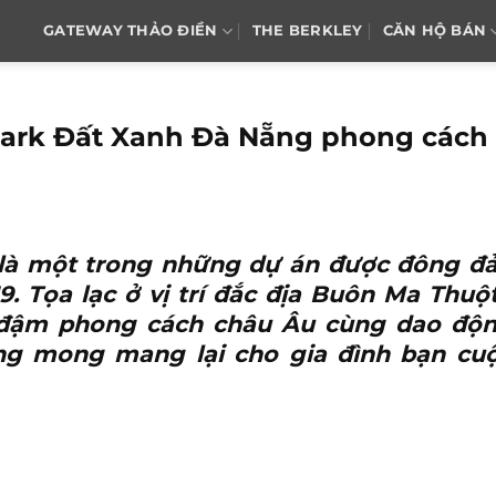
GATEWAY THẢO ĐIỀN
THE BERKLEY
CĂN HỘ BÁN
Park Đất Xanh Đà Nẵng phong cách
là một trong những dự án được đông đ
. Tọa lạc ở vị trí đắc địa Buôn Ma Thuột
p đậm phong cách châu Âu cùng dao độ
ng mong mang lại cho gia đình bạn cu