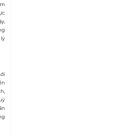
ảm
ực
y,
ng
lý
ới
ền
h,
uý
ẩn
ng