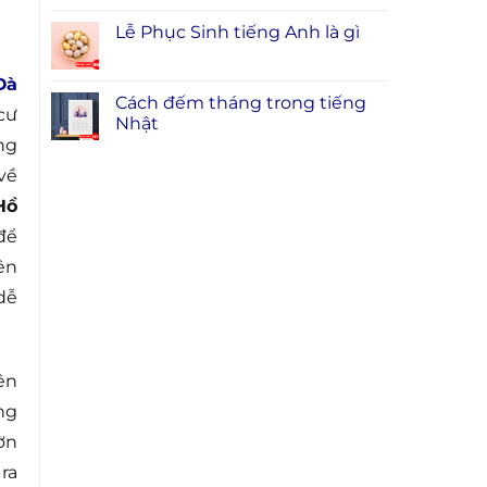
Lễ Phục Sinh tiếng Anh là gì
Đà
Cách đếm tháng trong tiếng
cư
Nhật
ng
về
Hồ
để
ên
dễ
ên
ng
ờn
ra