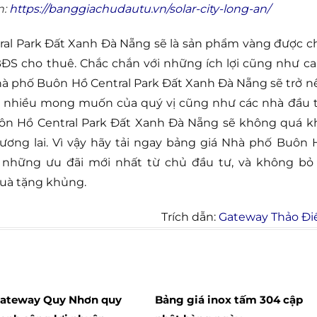
n:
https://banggiachudautu.vn/solar-city-long-an/
ral Park Đất Xanh Đà Nẵng sẽ là sản phẩm vàng được c
g BĐS cho thuê. Chắc chắn với những ích lợi cũng như c
Nhà phố Buôn Hồ Central Park Đất Xanh Đà Nẵng sẽ trở n
c nhiều mong muốn của quý vị cũng như các nhà đầu t
uôn Hồ Central Park Đất Xanh Đà Nẵng sẽ không quá k
tương lai. Vì vậy hãy tải ngay bảng giá Nhà phố Buôn 
những ưu đãi mới nhất từ chủ đầu tư, và không bỏ 
quà tặng khủng.
Trích dẫn:
Gateway Thảo Đi
Gateway Quy Nhơn quy
Bảng giá inox tấm 304 cập