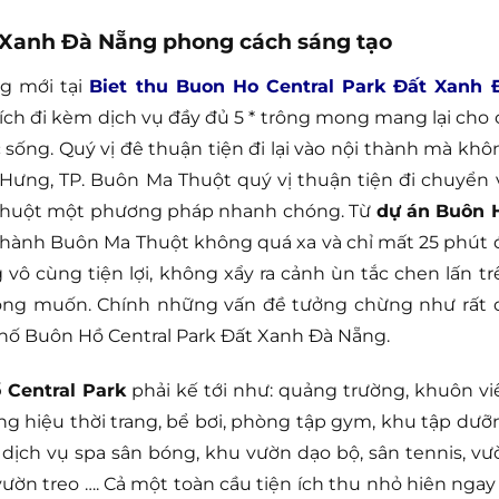
t Xanh Đà Nẵng phong cách sáng tạo
g mới tại
Biet thu Buon Ho Central Park Đất Xanh 
ích đi kèm dịch vụ đầy đủ 5 * trông mong mang lại cho 
 sống. Quý vị đê thuận tiện đi lại vào nội thành mà khô
ng Hưng, TP. Buôn Ma Thuột quý vị thuận tiện đi chuyển 
Thuột một phương pháp nhanh chóng. Từ
dự án Buôn 
 thành Buôn Ma Thuột không quá xa và chỉ mất 25 phút 
vô cùng tiện lợi, không xẩy ra cảnh ùn tắc chen lấn tr
ng muốn. Chính những vấn đề tưởng chừng như rất 
 phố Buôn Hồ Central Park Đất Xanh Đà Nẵng.
 Central Park
phải kế tới như: quảng trường, khuôn vi
g hiệu thời trang, bể bơi, phòng tập gym, khu tập dưỡ
, dịch vụ spa sân bóng, khu vườn dạo bộ, sân tennis, vư
ườn treo …. Cả một toàn cầu tiện ích thu nhỏ hiên ngay 