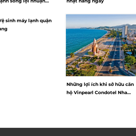
ạnh sông lợi nhuận
nhật hàng ngày
Vệ sinh máy lạnh quận
àng
Những lợi ích khi sở hữu căn
hộ Vinpearl Condotel Nha
Trang