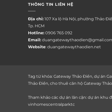
THÔNG TIN LIÊN HỆ
Địa chỉ:
107 Xa lộ Hà Nội, phường Thảo Điề
Tp. HCM
Hotline:
0906 765 092
Email:
duangatewaythaodien@gmail.co
Website
: duangatewaythaodien.net
Tag từ khóa:
Gateway Thảo Điền
,
dự án Ga
Thảo Điền
,
cho thuê căn hộ Gateway Thảo
Tham khảo các dự án lân cận: dự án
khu đô
vinhomescentralparktc