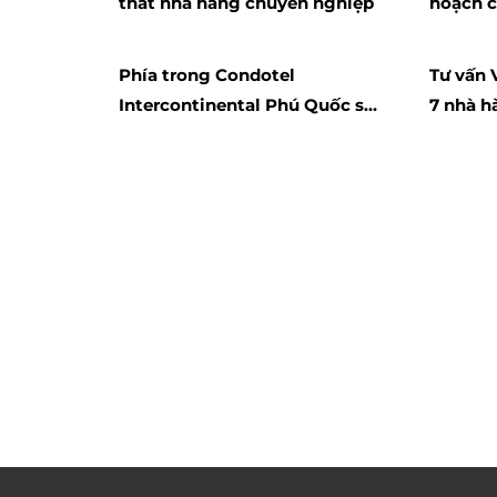
thất nhà hàng chuyên nghiệp
hoạch c
cao
Phía trong Condotel
Tư vấn 
Intercontinental Phú Quốc sở
7 nhà h
hữu tiện nghi gì?