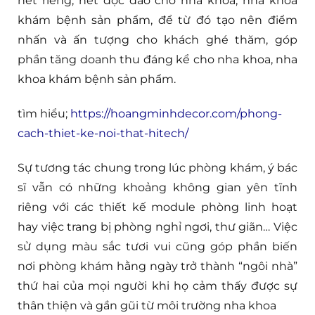
nét riêng, nét độc đáo cho nha khoa, nha khoa
khám bệnh sản phẩm, để từ đó tạo nên điểm
nhấn và ấn tượng cho khách ghé thăm, góp
phần tăng doanh thu đáng kể cho nha khoa, nha
khoa khám bệnh sản phẩm.
tìm hiểu;
https://hoangminhdecor.com/phong-
cach-thiet-ke-noi-that-hitech/
Sự tương tác chung trong lúc phòng khám, ý bác
sĩ vẫn có những khoảng không gian yên tĩnh
riêng với các thiết kế module phòng linh hoạt
hay việc trang bị phòng nghỉ ngơi, thư giãn… Việc
sử dụng màu sắc tươi vui cũng góp phần biến
nơi phòng khám hằng ngày trở thành “ngôi nhà”
thứ hai của mọi người khi họ cảm thấy được sự
thân thiện và gần gũi từ môi trường nha khoa