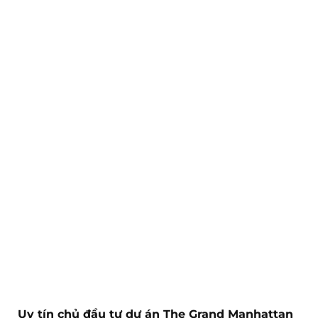
Uy tín chủ đầu tư dự án The Grand Manhattan