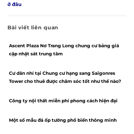
ở đâu
Bài viết liên quan
Ascent Plaza Nơ Trang Long chung cư bảng giá
cập nhật sát trung tâm
Cư dân nhí tại Chung cư hạng sang Saigonres
Tower cho thuê được chăm sóc tốt như thế nào?
Công ty nội thất miễn phí phong cách hiện đại
Một số mẫu đá ốp tường phổ biến thông minh