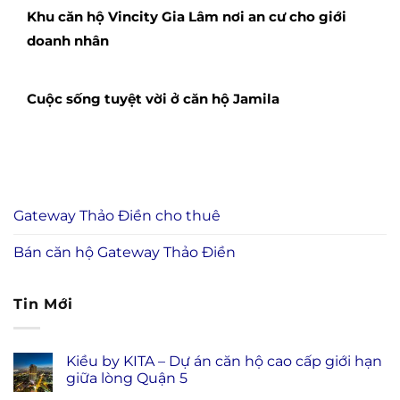
Khu căn hộ Vincity Gia Lâm nơi an cư cho giới
doanh nhân
Cuộc sống tuyệt vời ở căn hộ Jamila
Gateway Thảo Điền cho thuê
Bán căn hộ Gateway Thảo Điền
Tin Mới
Kiều by KITA – Dự án căn hộ cao cấp giới hạn
giữa lòng Quận 5