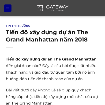
Bỏ
qua
nội
dung
TIN THỊ TRƯỜNG
Tiến độ xây dựng dự án The
Grand Manhattan năm 2018
Tiến độ xây dựng dự án The Grand Manhattan
đến giai đoạn nào? Đây là câu hỏi được rất nhiều
khách hàng và giới đầu tư quan tâm bởi nó ảnh
hưởng đến tiến độ thanh toán của dự án.
Bài viết dưới đây Phong Lê sẽ giúp quý khách
hàng cập nhật tiến độ xây dựng mới nhất của dự
án The Grand Manhattan.