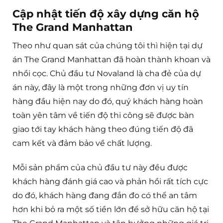
Cập nhật tiến độ xây dựng căn hộ
The Grand Manhattan
Theo như quan sát của chúng tôi thì hiện tại dự
án The Grand Manhattan đã hoàn thành khoan và
nhồi cọc. Chủ đầu tư Novaland là cha đẻ của dự
án này, đây là một trong những đơn vị uy tín
hàng đầu hiện nay do đó, quý khách hàng hoàn
toàn yên tâm về tiến độ thi công sẽ được bàn
giao tới tay khách hàng theo đúng tiến độ đã
cam kết và đảm bảo về chất lượng.
Mỗi sản phẩm của chủ đầu tư này đều được
khách hàng đánh giá cao và phản hồi rất tích cực
do đó, khách hàng đang đắn đo có thể an tâm
hơn khi bỏ ra một số tiền lớn để sở hữu căn hộ tại