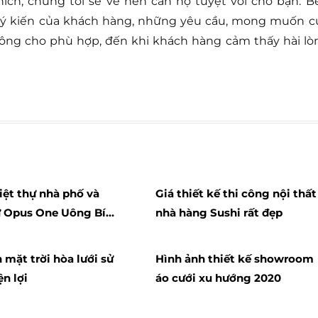
hích, chúng tôi sẽ vẽ nên căn hộ tuyệt vời cho bạn. B
n ý kiến của khách hàng, những yêu cầu, mong muốn c
công cho phù hợp, đến khi khách hàng cảm thấy hài lò
iệt thự nhà phố và
Giá thiết kế thi công nội thất
ự Opus One Uông Bí
nhà hàng Sushi rất đẹp
inh lựa chọn đa dạng
u đãi
 mặt trời hòa lưới sử
Hình ảnh thiết kế showroom
ện lợi
áo cưới xu hướng 2020