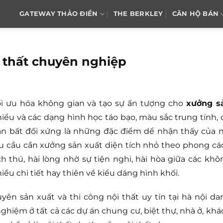
GATEWAY THẢO ĐIỀN
THE BERKLEY
CĂN HỘ BÁN
i thất chuyên nghiệp
ối ưu hóa không gian và tạo sự ấn tượng cho
xưởng s
hiểu và các dạng hình học táo bạo, màu sắc trung tính, 
n bất đối xứng là những đặc điểm dể nhận thấy của n
hu cầu cần xưởng sản xuất diện tích nhỏ theo phong cá
h thú, hài lòng nhờ sự tiện nghi, hài hòa giữa các khô
ều chi tiết hay thiên về kiểu dáng hình khối.
ên sản xuất và thi công nội thất uy tín tại hà nội da
 nghiệm ở tất cả các dự án chung cư, biệt thự, nhà ở, khá