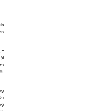
ia
an
ục
ội
àm
ột
ng
âu
ng