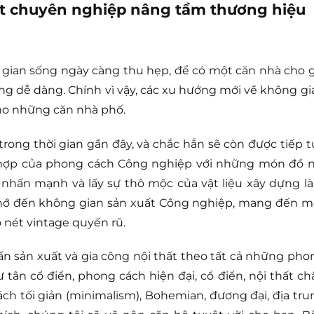
ất chuyên nghiệp nâng tầm thương hiệu
 gian sống ngày càng thu hẹp, để có một căn nhà cho g
ông dễ dàng. Chính vì vậy, các xu hướng mới về không gi
 cho những căn nhà phố.
ong thời gian gần đây, và chắc hẳn sẽ còn được tiếp t
ết hợp của phong cách Công nghiệp với những món đồ n
y nhấn mạnh và lấy sự thô mộc của vật liệu xây dựng l
i nhớ đến không gian sản xuất Công nghiệp, mang đến m
 nét vintage quyến rũ.
ấn sản xuất và gia công nội thất theo tất cả những pho
 tân cổ điển, phong cách hiện đại, cổ điển, nội thất ch
ách tối giản (minimalism), Bohemian, đương đại, địa tru