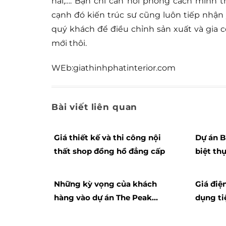
hải,…. Bạn chỉ cần nói phong cách mình t
cạnh đó kiến trúc sư cũng luôn tiếp nhậ
quý khách để điều chỉnh sản xuất và gia 
mới thôi.
WEb:giathinhphatinterior.com
Bài viết liên quan
Giá thiết kế và thi công nội
Dự án B
thất shop đồng hồ đẳng cấp
biệt th
Quảng N
nhiều ư
Những kỳ vọng của khách
Giá điện
hàng vào dự án The Peak
dụng ti
Garden Hưng Lộc Phát