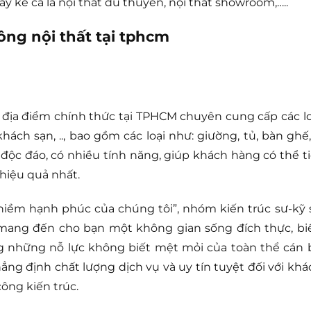
ay kể cả là nội thất du thuyền, nội thất showroom,…..
ng nội thất tại tphcm
 địa điểm chính thức tại TPHCM chuyên cung cấp các lo
hách sạn, .., bao gồm các loại như: giường, tủ, bàn ghế,
 độc đáo, có nhiều tính năng, giúp khách hàng có thể ti
hiệu quả nhất.
à niềm hạnh phúc của chúng tôi”, nhóm kiến trúc sư-kỹ 
mang đến cho bạn một không gian sống đích thực, bi
g những nỗ lực không biết mệt mỏi của toàn thể cán 
ẳng định chất lượng dịch vụ và uy tín tuyệt đối với khá
công kiến trúc.