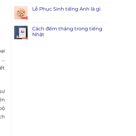
Lễ Phục Sinh tiếng Anh là gì
Cách đếm tháng trong tiếng
Nhật
ại
 …
ết
sư
ến
bộ
ch