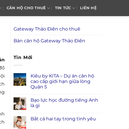
CĂN HỘ CHO THUÊ
TIN TỨC
LIÊN HỆ
Gateway Thảo Điền cho thuê
Bán căn hộ Gateway Thảo Điền
Tin Mới
ản
đồ
Kiều by KITA – Dự án căn hộ
ội
cao cấp giới hạn giữa lòng
ch
Quận 5
ng
Bạo lực học đường tiếng Anh
là gì
nh
Bắt cá hai tay trong tình yêu
ch