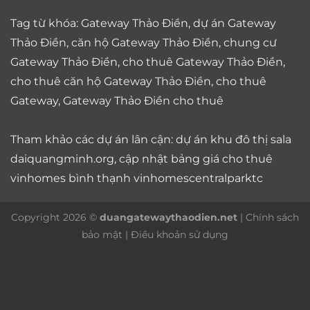
Tag từ khóa:
Gateway Thảo Điền
,
dự án Gateway
Thảo Điền
,
căn hộ Gateway Thảo Điền
,
chung cư
Gateway Thảo Điền
,
cho thuê Gateway Thảo Điền
,
cho thuê căn hộ Gateway Thảo Điền
,
cho thuê
Gateway
,
Gateway Thảo Điền cho thuê
Tham khảo các dự án lân cận: dự án
khu đô thị sala
daiquangminh.org, cập nhật bảng giá
cho thuê
vinhomes bình thạnh
vinhomescentralparktc
Copyright 2026 ©
duangatewaythaodien.net
|
Chính sách
bảo mật
|
Điều khoản sử dụng