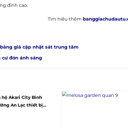
ng đỉnh cao.
Tìm hiểu thêm
banggiachudautu.
bảng giá cập nhật sát trung tâm
n cư đón ánh sáng
City Bình
ờng An Lạc thiết bị
hập thiên đường xanh