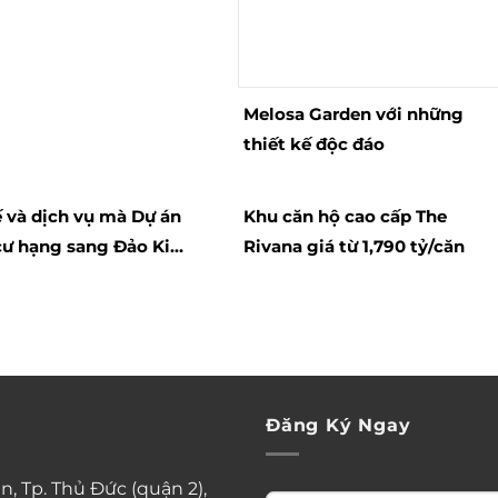
Melosa Garden với những
thiết kế độc đáo
ế và dịch vụ mà Dự án
Khu căn hộ cao cấp The
cư hạng sang Đảo Kim
Rivana giá từ 1,790 tỷ/căn
mang đến cho cư dân
 cư Gateway Thảo
Đăng Ký Ngay
n, Tp. Thủ Đức (quận 2),