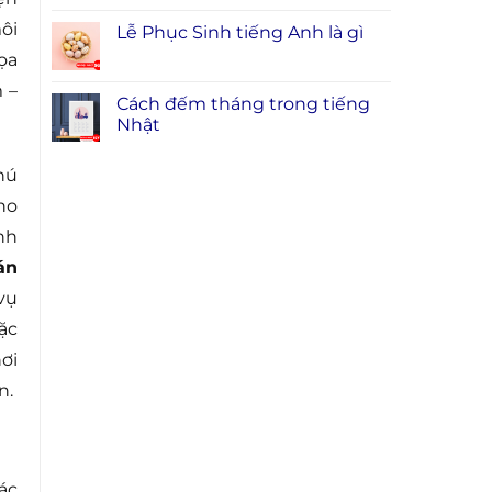
ôi
Lễ Phục Sinh tiếng Anh là gì
tọa
 –
Cách đếm tháng trong tiếng
Nhật
hú
ho
nh
án
vụ
ặc
ơi
n.
ác