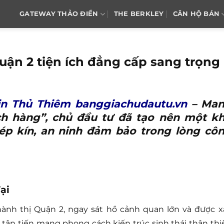
GATEWAY THẢO ĐIỀN
THE BERKLEY
CĂN HỘ BÁN
uận 2 tiện ích đẳng cấp sang trọng
in Thủ Thiêm banggiachudautu.vn
– Ma
h hàng”, chủ đầu tư đã tạo nên một k
hép kín, an ninh đảm bảo trong lòng cô
ại
hành thị Quận 2, ngay sát hồ cảnh quan lớn và được x
tân tiến mang phong cách kiến trúc sinh thái thân thi