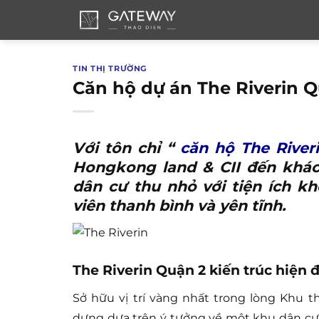
Bỏ
qua
nội
dung
TIN THỊ TRƯỜNG
Căn hộ dự án The Riverin Q
Với tôn chỉ “
căn hộ The River
Hongkong land & CII đến khác
dân cư thu nhỏ với tiện ích k
viên thanh bình và yên tĩnh.
The Riverin Quận 2 kiến trúc hiện đ
Sở hữu vị trí vàng nhất trong lòng Khu t
dựng dựa trên ý tưởng về một khu dân cư 