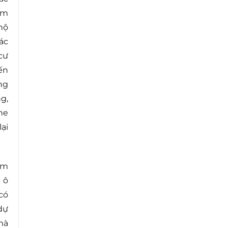
ậm
hộ
ác
cư
ến
ng
g,
he
ại
ầm
m ô
 có
dự
mà