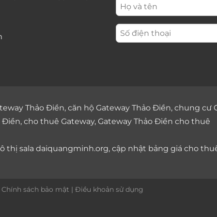
m
teway Thảo Điền
,
căn hộ Gateway Thảo Điền
,
chung cư 
 Điền
,
cho thuê Gateway
,
Gateway Thảo Điền cho thuê
 thị sala
daiquangminh.org, cập nhật bảng giá
cho thu
|
Chính sách bảo mật
|
Điều khoản sử dụng