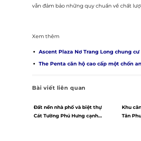
vẫn đảm bảo những quy chuẩn về chất lượ
Xem thêm
Ascent Plaza Nơ Trang Long chung cư 
The Penta căn hộ cao cấp một chốn a
Bài viết liên quan
Đất nền nhà phố và biệt thự
Khu căn hộ Akari 
Cát Tường Phú Hưng cạnh
Tân Phư
tranh giá cả kênh sinh lợi
ngoại n