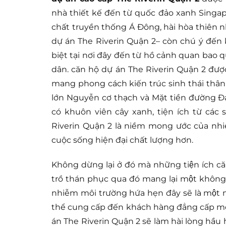
nhà thiết kế đến từ quốc đảo xanh Sing
chất truyền thống Á Đông, hài hòa thiên n
dự án The Riverin Quận 2– còn chú ý đến k
biệt tại nơi đây đến từ hồ cảnh quan bao
dân. căn hộ dự án The Riverin Quận 2 đượ
mang phong cách kiến trúc sinh thái thân th
lớn Nguyễn cơ thạch và Mặt tiền đường Đạ
có khuôn viên cây xanh, tiện ích từ các
Riverin Quận 2 là niềm mong ước của nhiề
cuộc sống hiện đại chất lượng hơn.
Không dừng lại ở đó mà những tiện ích
trồ thán phục qua đó mang lại một khôn
nhiễm môi trường hứa hẹn đây sẽ là một
thể cung cấp đến khách hàng đẳng cấp mọi 
án The Riverin Quận 2 sẽ làm hài lòng hầu