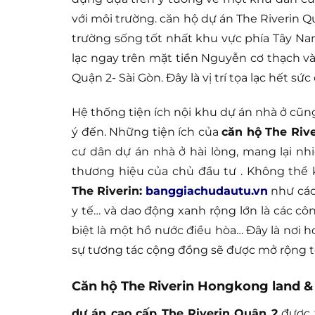
với môi trường. căn hộ dự án The Riverin 
trường sống tốt nhất khu vực phía Tây Na
lạc ngay trên mặt tiền Nguyễn cơ thạch v
Quận 2- Sài Gòn. Đây là vị trí tọa lạc hết s
Hệ thống tiện ích nội khu dự án nhà ở cũn
ý đến. Những tiện ích của
căn hộ The Riv
cư dân dự án nhà ở hài lòng, mang lại n
thương hiệu của chủ đầu tư . Không thể khô
The Riverin:
banggiachudautu.vn
như các 
y tế… và dao động xanh rộng lớn là các cô
biệt là một hồ nước điều hòa… Đây là nơi hoa
sự tương tác cộng đồng sẽ được mở rộng tối đa
Căn hộ The Riverin Hongkong land & 
dự án cao cấp The Riverin Quận 2
được t