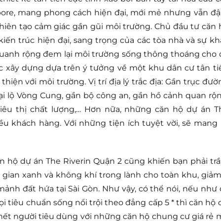
apore, mang phong cách hiện đại, mới mẻ nhưng vẫn đ
hiên tạo cảm giác gần gũi môi trường. Chủ đầu tư căn 
iến trúc hiện đại, sang trọng của các tòa nhà và sự kh
 quanh rộng đem lại môi trường sống thông thoáng cho 
c xây dựng dựa trên ý tưởng về một khu dân cư tân ti
iện với môi trường. Vị trí địa lý trắc địa: Gần trục đườ
i lộ Vòng Cung, gần bộ công an, gần hồ cảnh quan rộn
 siêu thị chất lượng,… Hơn nữa, những căn hộ dự án T
u khách hàng. Với những tiện ích tuyệt vời, sẽ mang l
 căn hộ dự án The Riverin Quận 2 cũng khiến bạn phải tr
g gian xanh và không khí trong lành cho toàn khu, giả
 mảnh đất hứa tại Sài Gòn. Như vậy, có thể nói, nếu như
tiêu chuẩn sống nổi trội theo đẳng cấp 5 * thì căn hộ 
 hết người tiêu dùng với những căn hộ chung cư giá rẻ 