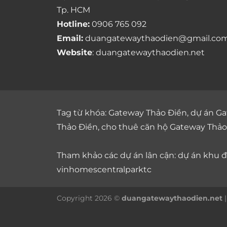
Tp. HCM
Hotline:
0906 765 092
Email:
duangatewaythaodien@gmail.co
Website
: duangatewaythaodien.net
Tag từ khóa:
Gateway Thảo Điền
,
dự án Ga
Thảo Điền
,
cho thuê căn hộ Gateway Thảo
Tham khảo các dự án lân cận: dự án
khu đô
vinhomescentralparktc
Copyright 2026 ©
duangatewaythaodien.net