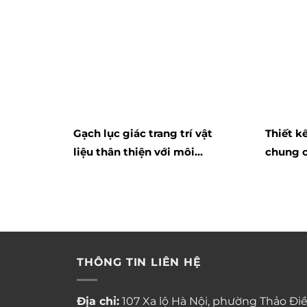
Gạch lục giác trang trí vật
Thiết k
liệu thân thiện với môi
chung 
trường ốp lát tiện nghi
Cương 
– chung
Điền
THÔNG TIN LIÊN HỆ
Địa chỉ:
107 Xa lộ Hà Nội, phường Thảo Điề