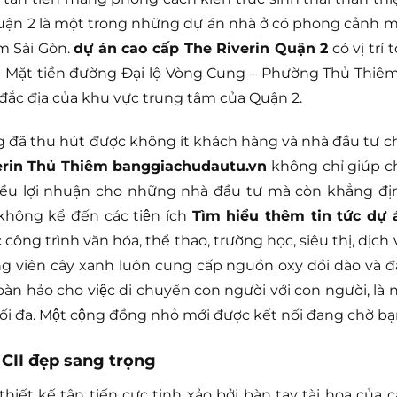
Quận 2 là một trong những dự án nhà ở có phong cảnh m
m Sài Gòn.
dự án cao cấp The Riverin Quận 2
có vị trí 
à Mặt tiền đường Đại lộ Vòng Cung – Phường Thủ Thiêm
ức đắc địa của khu vực trung tâm của Quận 2.
g đã thu hút được không ít khách hàng và nhà đầu tư c
erin Thủ Thiêm banggiachudautu.vn
không chỉ giúp c
hiều lợi nhuận cho những nhà đầu tư mà còn khẳng đị
ng kể đến các tiện ích
Tìm hiểu thêm tin tức dự 
công trình văn hóa, thể thao, trường học, siêu thị, dịch 
ng viên cây xanh luôn cung cấp nguồn oxy dồi dào và đ
̀n hảo cho việc di chuyển con người với con người, là n
. Một cộng đồng nhỏ mới được kết nối đang chờ bạ
CII đẹp sang trọng
hiết kế tân tiến cực tinh xảo bởi bàn tay tài hoa của c