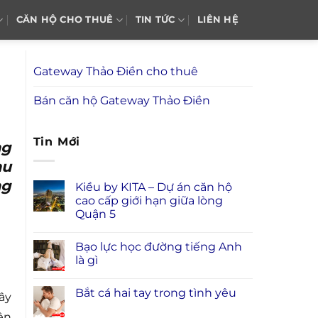
CĂN HỘ CHO THUÊ
TIN TỨC
LIÊN HỆ
Gateway Thảo Điền cho thuê
Bán căn hộ Gateway Thảo Điền
Tin Mới
ng
hu
ng
Kiều by KITA – Dự án căn hộ
cao cấp giới hạn giữa lòng
Quận 5
Bạo lực học đường tiếng Anh
là gì
Bắt cá hai tay trong tình yêu
ây
ện