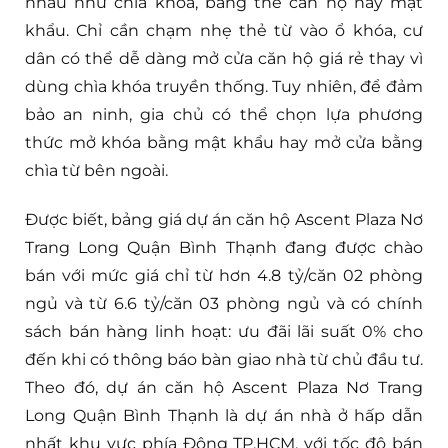
nhau như chìa khóa, bằng thẻ căn hộ hay mật
khẩu. Chỉ cần chạm nhẹ thẻ từ vào ổ khóa, cư
dân có thể dễ dàng mở cửa căn hộ giá rẻ thay vì
dùng chìa khóa truyền thống. Tuy nhiên, để đảm
bảo an ninh, gia chủ có thể chọn lựa phương
thức mở khóa bằng mật khẩu hay mở cửa bằng
chìa từ bên ngoài.
Được biết, bảng giá dự án căn hộ Ascent Plaza Nơ
Trang Long Quận Bình Thạnh đang được chào
bán với mức giá chỉ từ hơn 4.8 tỷ/căn 02 phòng
ngủ và từ 6.6 tỷ/căn 03 phòng ngủ và có chính
sách bán hàng linh hoạt: ưu đãi lãi suất 0% cho
đến khi có thông báo bàn giao nhà từ chủ đầu tư.
Theo đó, dự án căn hộ Ascent Plaza Nơ Trang
Long Quận Bình Thạnh là dự án nhà ở hấp dẫn
nhất khu vực phía Đông TP.HCM, với tốc độ bán