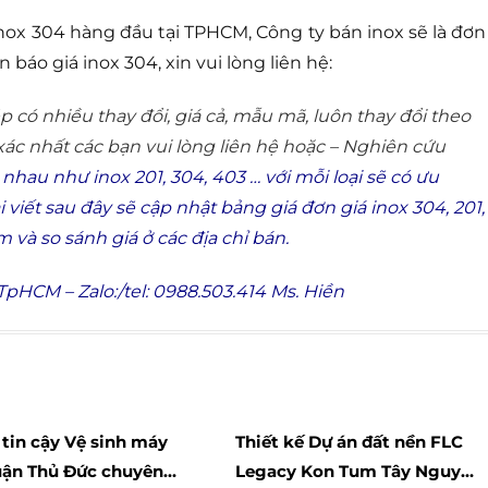
ox 304 hàng đầu tại TPHCM, Công ty bán inox sẽ là đơn 
 báo giá inox 304, xin vui lòng liên hệ:
p có nhiều thay đổi, giá cả, mẫu mã, luôn thay đổi theo
 xác nhất các bạn vui lòng liên hệ hoặc – Nghiên cứu
c nhau như inox 201, 304, 403 … với mỗi loại sẽ có ưu
viết sau đây sẽ cập nhật bảng giá đơn giá inox 304, 201,
và so sánh giá ở các địa chỉ bán.
TpHCM – Zalo:/tel: 0988.503.414 Ms. Hiền
 tin cậy Vệ sinh máy
Thiết kế Dự án đất nền FLC
uận Thủ Đức chuyên
Legacy Kon Tum Tây Nguyên