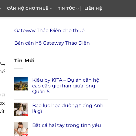
CĂN HỘ CHO THUÊ
TIN TỨC
LIÊN HỆ
Gateway Thảo Điền cho thuê
Bán căn hộ Gateway Thảo Điền
Tin Mới
…,
hế
Kiều by KITA – Dự án căn hộ
cao cấp giới hạn giữa lòng
Quận 5
ng
ox
Bạo lực học đường tiếng Anh
là gì
ất
Bắt cá hai tay trong tình yêu