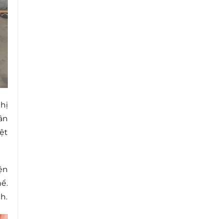
hị
ân
ệt
ện
ể.
h.