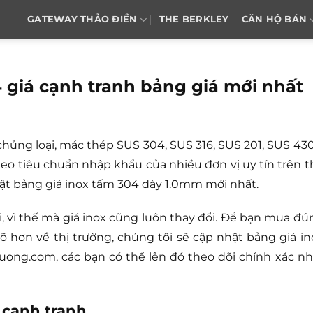
GATEWAY THẢO ĐIỀN
THE BERKLEY
CĂN HỘ BÁN
 giá cạnh tranh bảng giá mới nhất
hủng loại, mác thép SUS 304, SUS 316, SUS 201, SUS 430
heo tiêu chuẩn nhập khẩu của nhiều đơn vị uy tín trên t
hật bảng giá inox tấm 304 dày 1.0mm mới nhất.
i, vì thế mà giá inox cũng luôn thay đổi. Để bạn mua đú
 hơn về thị trường, chúng tôi sẽ cập nhật bảng giá in
tluong.com, các bạn có thể lên đó theo dõi chính xác nh
 cạnh tranh