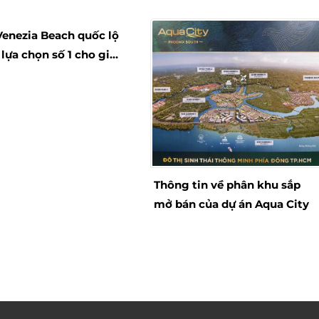
vượt trôi mới mẻ hơn
Venezia Beach quốc lộ
 lựa chọn số 1 cho gia
ạn
Thông tin về phân khu sắp
mở bán của dự án Aqua City