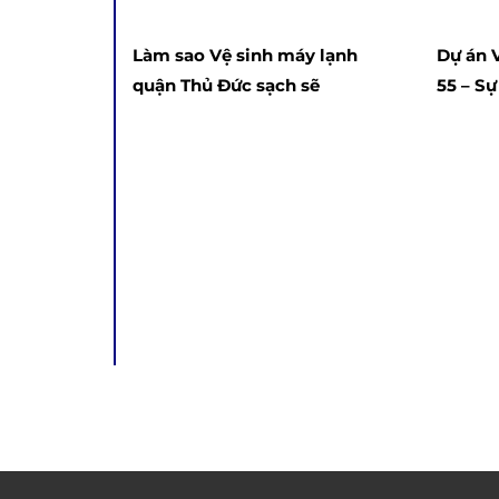
lòng KH
nghiệp
Làm sao Vệ sinh máy lạnh
Dự án 
quận Thủ Đức sạch sẽ
55 – Sự
đình b