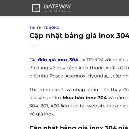
Bỏ
qua
nội
dung
TIN THỊ TRƯỜNG
Cập nhật bảng giá inox 304
Giá
đơn giá inox 304
tại TPHCM với nhiều c
đa dạng về quy cách kích thước, xuất xứ t
giới như Posco, Acerinox, Hyundai,…, cập n
Thị trường xuất và nhập khẩu luôn thay đổ
giá sản phẩm
Mua bán inox 304
và nắm rõ
304, 201, 430 liên tục tại website inoxcha
về giá inox.
Cập nhật bảng giá inox 304 giá