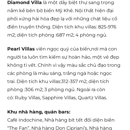
Diamond Villa
là một dãy biệt thự sang trọng
nằm kề bên bờ biển Mỹ Khê. Nội thất hiện đại
phối xứng hài hòa đẹp lạ với những chát liệu cổ
điển truyền thống. Diện tích khu villas: 825-976
m2; diện tích phòng :687 m2; 4 phòng ngủ.
Pearl Villas
viên ngọc quý của biển,nơi mà con
người ta luôn tìm kiếm sự hoàn hảo, một vẻ đẹp
không tì vết. Chính vì vậy màu sắc chủ đạo trong
các phòng là màu sáng, trắng ngà hoặc ngọc
trai. Diện tích khu villas:312-357 m2; diện tích
phòng :306 m2; 3 phòng ngủ. Ngoài ra còn
có: Ruby Villas, Sapphire Villas, Quartz Villas.
Khu nhà hàng, quán bars:
Café Indochine, Nhà hàng bít tết đối diện biển
“The Fan”, Nhà hàng Don Cipriani’s, Nhà hàng