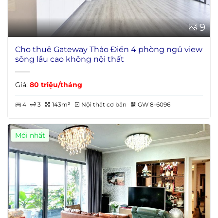
9
Cho thuê Gateway Thảo Điền 4 phòng ngủ view
sông lầu cao không nội thất
Giá:
80 triệu/tháng
4
3
143m²
Nội thất cơ bản
GW 8-6096
Mới nhất