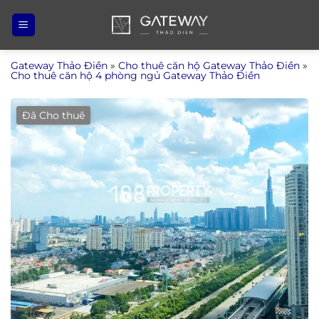
Bỏ
qua
nội
Gateway Thảo Điền
»
Cho thuê căn hộ Gateway Thảo Điền
»
dung
Cho thuê căn hộ 4 phòng ngủ Gateway Thảo Điền
Đã Cho thuê