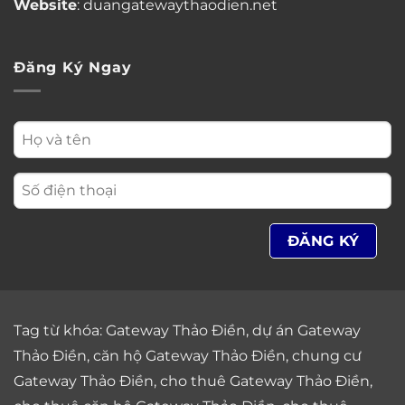
Website
: duangatewaythaodien.net
Đăng Ký Ngay
Tag từ khóa:
Gateway Thảo Điền
,
dự án Gateway
Thảo Điền
,
căn hộ Gateway Thảo Điền
,
chung cư
Gateway Thảo Điền
,
cho thuê Gateway Thảo Điền
,