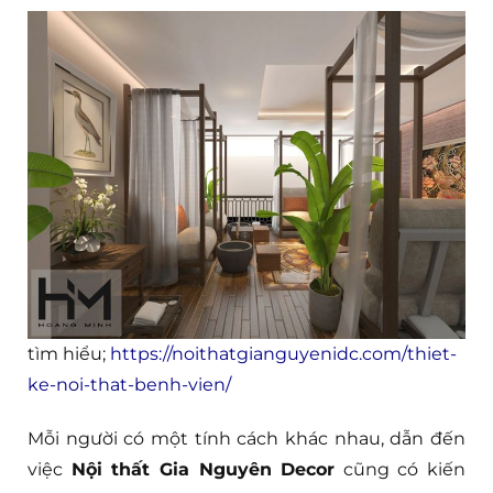
tìm hiểu;
https://noithatgianguyenidc.com/thiet-
ke-noi-that-benh-vien/
Mỗi người có một tính cách khác nhau, dẫn đến
việc
Nội thất Gia Nguyên Decor
cũng có kiến