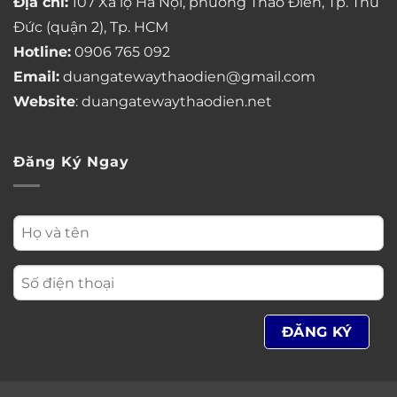
Địa chỉ:
107 Xa lộ Hà Nội, phường Thảo Điền, Tp. Thủ
Đức (quận 2), Tp. HCM
Hotline:
0906 765 092
Email:
duangatewaythaodien@gmail.com
Website
: duangatewaythaodien.net
Đăng Ký Ngay