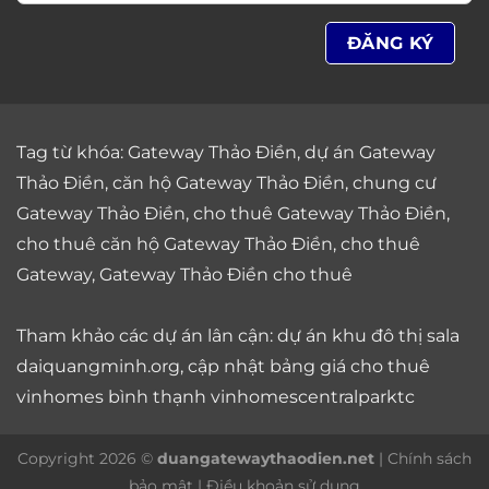
Tag từ khóa:
Gateway Thảo Điền
,
dự án Gateway
Thảo Điền
,
căn hộ Gateway Thảo Điền
,
chung cư
Gateway Thảo Điền
,
cho thuê Gateway Thảo Điền
,
cho thuê căn hộ Gateway Thảo Điền
,
cho thuê
Gateway
,
Gateway Thảo Điền cho thuê
Tham khảo các dự án lân cận: dự án
khu đô thị sala
daiquangminh.org, cập nhật bảng giá
cho thuê
vinhomes bình thạnh
vinhomescentralparktc
Copyright 2026 ©
duangatewaythaodien.net
|
Chính sách
bảo mật
|
Điều khoản sử dụng