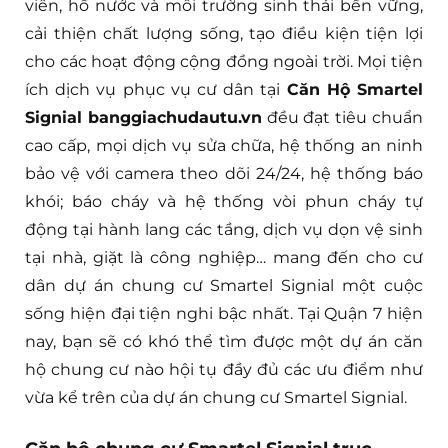
viên, hồ nước và môi trường sinh thái bền vững,
cải thiện chất lượng sống, tạo điều kiện tiện lợi
cho các hoạt động cộng đồng ngoài trời. Mọi tiện
ích dịch vụ phục vụ cư dân tại
Căn Hộ Smartel
Signial banggiachudautu.vn
đều đạt tiêu chuẩn
cao cấp, mọi dịch vụ sửa chữa, hệ thống an ninh
bảo vệ với camera theo dõi 24/24, hệ thống báo
khói; báo cháy và hệ thống vòi phun cháy tự
động tại hành lang các tầng, dịch vụ dọn vệ sinh
tại nhà, giặt là công nghiệp… mang đến cho cư
dân dự án chung cư Smartel Signial một cuộc
sống hiện đại tiện nghi bậc nhất. Tại Quận 7 hiện
nay, bạn sẽ có khó thể tìm được một dự án căn
hộ chung cư nào hội tụ đầy đủ các ưu điểm như
vừa kể trên của dự án chung cư Smartel Signial.