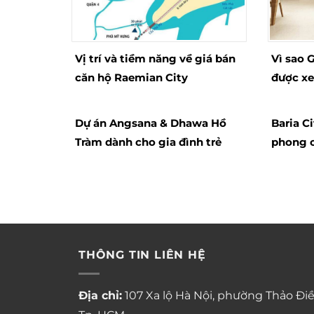
Vị trí và tiềm năng về giá bán
Vì sao 
căn hộ Raemian City
được xe
khu Na
Dự án Angsana & Dhawa Hồ
Baria C
Tràm dành cho gia đình trẻ
phong 
compou
THÔNG TIN LIÊN HỆ
Địa chỉ:
107 Xa lộ Hà Nội, phường Thảo Điề