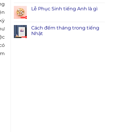
ng
Lễ Phục Sinh tiếng Anh là gì
ện
kỳ
Cách đếm tháng trong tiếng
hư
Nhật
ệc
có
um