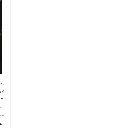
ọ.
kế
ội
hú
nh
ài