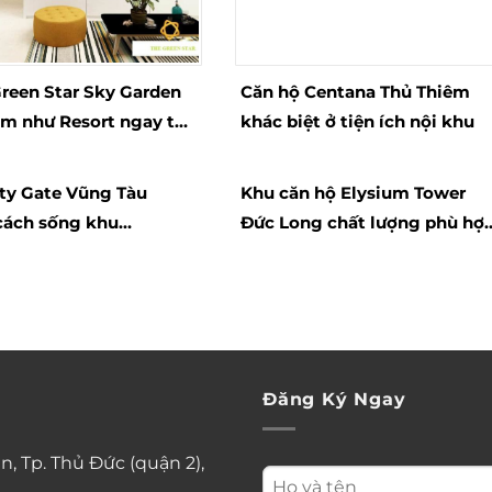
Green Star Sky Garden
Căn hộ Centana Thủ Thiêm
m như Resort ngay tại
khác biệt ở tiện ích nội khu
m Sài Gòn
ity Gate Vũng Tàu
Khu căn hộ Elysium Tower
cách sống khu
Đức Long chất lượng phù hợ
nd hiện đại
vị trí tốt
Đăng Ký Ngay
n, Tp. Thủ Đức (quận 2),