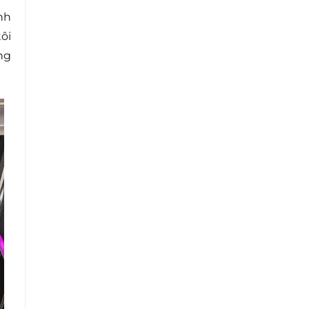
nh
ôi
ng