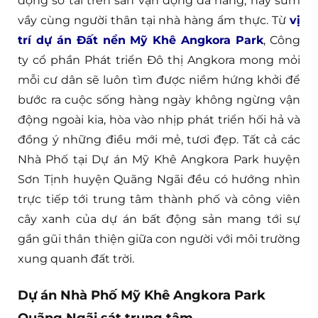
động so tài trên sân vận động đa năng, hay sum
vầy cùng người thân tại nhà hàng ẩm thực. Từ
vị
trí dự án Đất nền Mỹ Khê Angkora Park
, Công
ty cổ phần Phát triển Đô thị Angkora mong mỏi
mỗi cư dân sẽ luôn tìm được niềm hứng khởi để
bước ra cuộc sống hàng ngày không ngừng vận
động ngoài kia, hòa vào nhịp phát triển hối hả và
đồng ý những điều mới mẻ, tươi đẹp. Tất cả các
Nhà Phố tại Dự án Mỹ Khê Angkora Park huyện
Sơn Tịnh huyện Quãng Ngãi đều có hướng nhìn
trực tiếp tới trung tâm thành phố và công viên
cây xanh của dự án bất động sản mang tới sự
gần gũi thân thiện giữa con người với môi trường
xung quanh đất trời.
Dự án Nhà Phố Mỹ Khê Angkora Park
Quãng Ngãi sát trung tâm