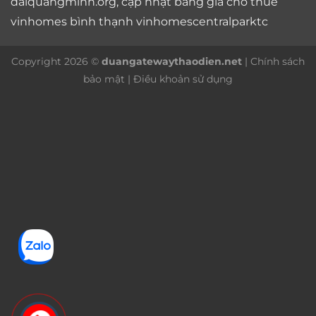
daiquangminh.org, cập nhật bảng giá
cho thuê
vinhomes bình thạnh
vinhomescentralparktc
Copyright 2026 ©
duangatewaythaodien.net
|
Chính sách
bảo mật
|
Điều khoản sử dụng