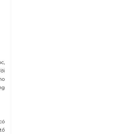
c,
ời
ho
ng
có
tổ