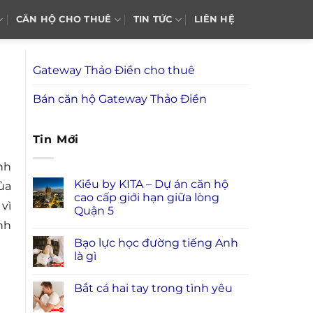
CĂN HỘ CHO THUÊ
TIN TỨC
LIÊN HỆ
Gateway Thảo Điền cho thuê
Bán căn hộ Gateway Thảo Điền
Tin Mới
nh
Kiều by KITA – Dự án căn hộ
ủa
cao cấp giới hạn giữa lòng
vì
Quận 5
nh
Bạo lực học đường tiếng Anh
là gì
Bắt cá hai tay trong tình yêu