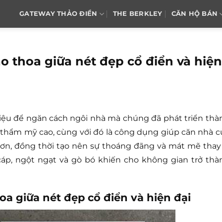
GATEWAY THẢO ĐIỀN
THE BERKLEY
CĂN HỘ BÁN
o thoa giữa nét đẹp cổ điển và hiện
iệu để ngăn cách ngôi nhà mà chúng đã phát triển thà
 thẩm mỹ cao, cùng với đó là công dụng giúp căn nhà c
hơn, đồng thời tạo nên sự thoáng đãng và mát mẽ thay 
p, ngột ngạt và gò bó khiến cho không gian trở thà
oa giữa nét đẹp cổ điển và hiện đại