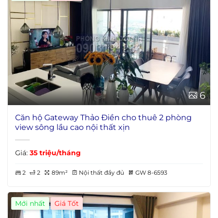
6
Căn hộ Gateway Thảo Điền cho thuê 2 phòng
view sông lầu cao nội thất xịn
Giá:
35 triệu/tháng
2
2
89m²
Nội thất đầy đủ
GW 8-6593
Mới nhất