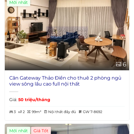
Mới nhất
6
Căn Gateway Thảo Điền cho thuê 2 phòng ngủ
view sông lầu cao full nội thất
Giá:
50 triệu/tháng
3
2
99m²
Nội thất đầy đủ
GW 7-8692
Mới nhất