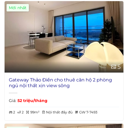
Mới nhất
5
Gateway Thảo Điền cho thuê căn hộ 2 phòng
ngủ nội thất xịn view sông
Giá:
52 triệu/tháng
2
2
99m²
Nội thất đầy đủ
GW 7-7493