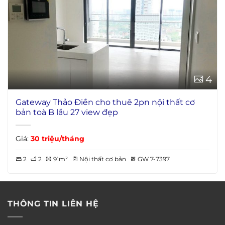
4
Gateway Thảo Điền cho thuê 2pn nội thất cơ
bản toà B lầu 27 view đẹp
Giá:
30 triệu/tháng
2
2
91m²
Nội thất cơ bản
GW 7-7397
THÔNG TIN LIÊN HỆ