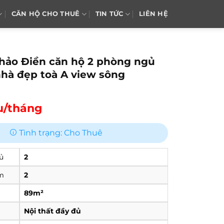
CĂN HỘ CHO THUÊ
TIN TỨC
LIÊN HỆ
hảo Điền căn hộ 2 phòng ngủ
nhà đẹp toà A view sông
ệu/tháng
Tình trạng: Cho Thuê
ủ
2
m
2
89m²
Nội thất đầy đủ