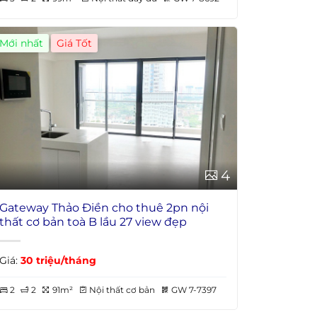
Mới nhất
Giá Tốt
4
Gateway Thảo Điền cho thuê 2pn nội
thất cơ bản toà B lầu 27 view đẹp
Giá:
30 triệu/tháng
2
2
91m²
Nội thất cơ bản
GW 7-7397