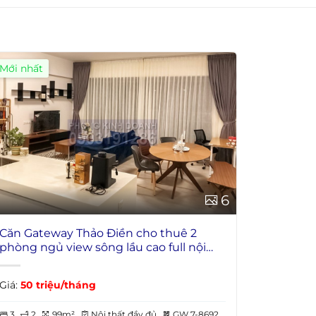
Mới nhất
6
Căn Gateway Thảo Điền cho thuê 2
phòng ngủ view sông lầu cao full nội
thất
Giá:
50 triệu/tháng
3
2
99m²
Nội thất đầy đủ
GW 7-8692