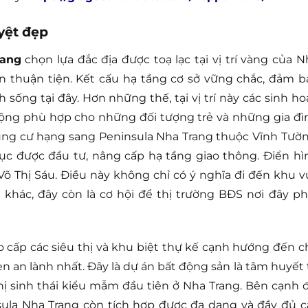
yệt đẹp
rang
chọn lựa đắc địa được toạ lạc tại vị trí vàng của N
n thuận tiện. Kết cấu hạ tầng cơ sở vững chắc, đảm b
 sống tại đây. Hơn những thế, tại vị trí này các sinh hoạ
 động phù hợp cho những đối tượng trẻ và những gia đì
ung cư hạng sang Peninsula Nha Trang thuộc Vĩnh Tườn
tục được đầu tư, nâng cấp hạ tầng giao thông. Điển hì
õ Thị Sáu. Điều này không chỉ có ý nghĩa đi đến khu v
khác, đây còn là cơ hội để thị trường BĐS nơi đây ph
o cấp các siêu thị và khu biệt thự kế cạnh hướng đến c
ẹn an lành nhất. Đây là dự án bất động sản là tâm huyết 
ị sinh thái kiểu mẫm đầu tiên ở Nha Trang. Bên cạnh đ
ula Nha Trang còn tích hợp được đa dạng và đầy đủ c