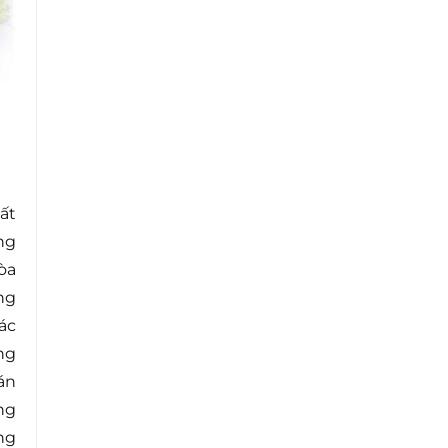
ất
ng
òa
ng
ác
ng
án
ng
ng