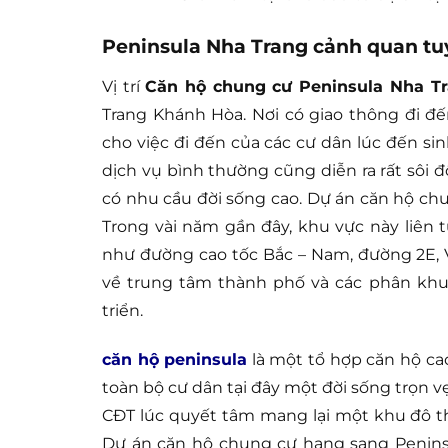
Peninsula Nha Trang cảnh quan tu
Vị trí
Căn hộ chung cư Peninsula Nha T
Trang Khánh Hòa. Nơi có giao thông đi đế
cho việc đi đến của các cư dân lúc đến sinh
dịch vụ bình thường cũng diễn ra rất sôi
có nhu cầu đời sống cao. Dự án căn hộ ch
Trong vài năm gần đây, khu vực này liên 
như đường cao tốc Bắc – Nam, đường 2E, V
về trung tâm thành phố và các phân khu 
triển.
căn hộ peninsula
là một tổ hợp căn hộ ca
toàn bộ cư dân tại đây một đời sống trọn v
CĐT lúc quyết tâm mang lại một khu đô th
Dự án căn hộ chung cư hạng sang Penins