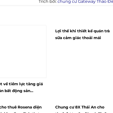
Trích bởi:
chung cư Gateway Thảo Đi
Lợi thế khi thiết kế quán trà
sữa cảm giác thoải mái
t về tiềm lực tăng giá
án bất động sản
l Intercontinental
ốc
cho thuê Rosena diện
Chung cư 8X Thái An cho