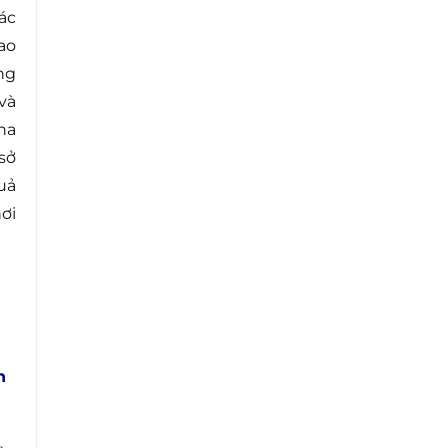
ác
ao
ng
và
ha
sở
uả
ơi
n