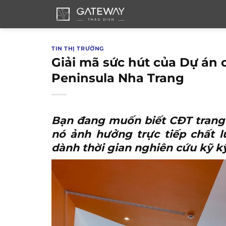
Bỏ
qua
nội
dung
TIN THỊ TRƯỜNG
Giải mã sức hút của Dự án
Peninsula Nha Trang
Bạn đang muốn biết CĐT trang 
nó ảnh hưởng trực tiếp chất 
dành thời gian nghiên cứu kỹ kỹ