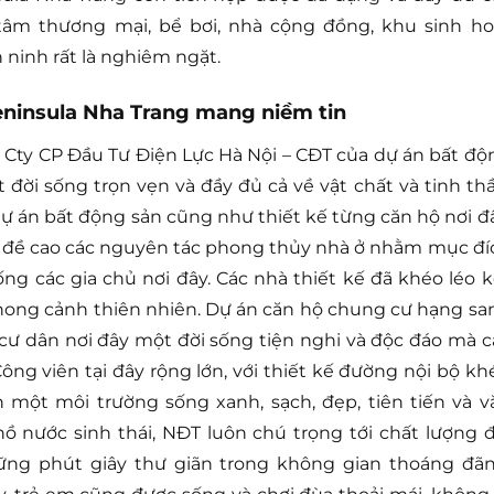
g tâm thương mại, bể bơi, nhà cộng đồng, khu sinh ho
 ninh rất là nghiêm ngặt.
ninsula Nha Trang mang niềm tin
 Cty CP Đầu Tư Điện Lực Hà Nội – CĐT của dự án bất độ
ời sống trọn vẹn và đầy đủ cả về vật chất và tinh thầ
ự án bất động sản cũng như thiết kế từng căn hộ nơi đ
và đề cao các nguyên tác phong thủy nhà ở nhằm mục đí
ống các gia chủ nơi đây. Các nhà thiết kế đã khéo léo k
hong cảnh thiên nhiên. Dự án căn hộ chung cư hạng sa
ư dân nơi đây một đời sống tiện nghi và độc đáo mà c
ng viên tại đây rộng lớn, với thiết kế đường nội bộ kh
 một môi trường sống xanh, sạch, đẹp, tiên tiến và v
 nước sinh thái, NĐT luôn chú trọng tới chất lượng đ
ng phút giây thư giãn trong không gian thoáng đãn