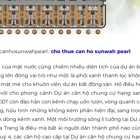
i canhosunwahpearl :
cho thue can ho sunwah pearl
h của mặt nước cũng chiếm nhiều diện tích của dự án b
g lớn đóng vai trò như một lá phổi xanh thanh lọc khô
, mát mẻ cho khuôn viên dự án bất động sản. Hồ điều h
 vời cho phong cảnh Dự án căn hộ chung cư hạng sa
, CĐT còn đào hẳn con kênh chạy uốn lượn, vòng quanh c
g, hữu tình những không kém phần hiện đại, sang trọ
 dòng kênh xanh. Một môi trường sống lí tưởng tại Dự 
 Trang là điều mà bất kì người dân thành phố nào cũ
uý 4, các căn hộ cao cấp tại Dự án căn hộ chung cư hạ