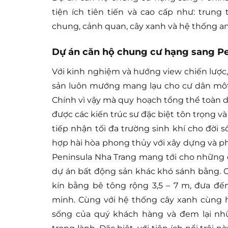
tiện ích tiên tiến và cao cấp như: trun
chung, cảnh quan, cây xanh và hệ thống an
Dự án căn hộ chung cư hạng sang Pe
Với kinh nghiệm và hướng view chiến lược,
sản luôn mướng mang lạu cho cư dân môt đ
Chính vì vậy mà quy hoạch tổng thể toàn d
được các kiến trúc sư đặc biệt tôn trọng 
tiếp nhận tối đa trường sinh khí cho đời s
hợp hài hòa phong thủy với xây dựng và p
Peninsula Nha Trang mang tới cho những c
dự án bất động sản khác khó sánh bằng. Cô
kín bằng bê tông rộng 3,5 – 7 m, đưa đến
minh. Cùng với hệ thống cây xanh cùng hồ
sống của quý khách hàng và đem lại nhữ