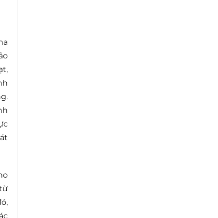
ha
ảo
t,
nh
g.
nh
ực
át
ho
từ
ó,
ác