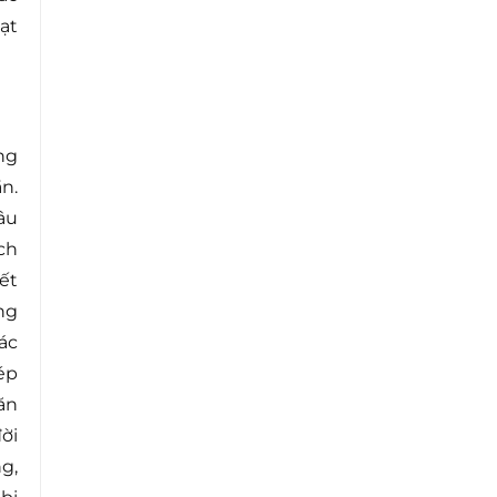
ạt
ng
n.
âu
ch
ết
ng
ác
ép
ăn
ời
g,