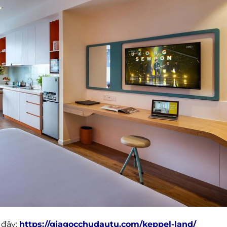
 đây:
https://giagocchudautu.com/keppel-land/