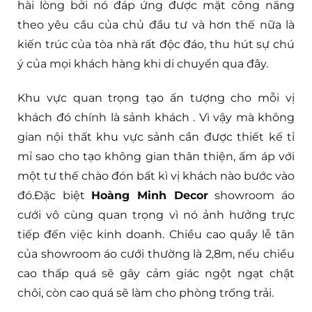
Tìm kiếm
https://hoangminhdecor.com/thiet-ke-
shop-balo-tui-xach/
Ngày nay cùng với sự đổi mới đa dạng về các loại
hình lưu trú trên toàn quốc là các mô hình kinh
doanh phong phú, với các mục đích khác nhau
như showroom áo cưới kết hợp văn, phòng trụ sở
cho thuê, showroom áo cưới kết hợp căn hộ cho
thuê,.. Trong đó mẫu thiết kế showroom áo cưới
kết hợp với căn hộ cho thuê được chủ đầu tư khá
hài lòng bởi nó đáp ứng được mặt công năng