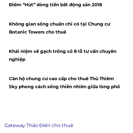
Khi nào dự án Rome Diamond Lotus được bàn
giao?
Nên hay không nên lắp hệ thống điện mặt trời
2019
Dự án Hưng Phát Silver Star Nguyễn Hữu Thọ –
Điểm “Hút” dòng tiền bất động sản 2018