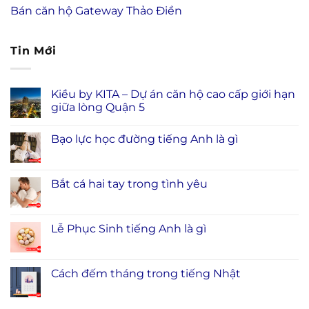
Không gian sống chuẩn chỉ có tại Chung cư
Botanic Towers cho thuê
Khái niệm về gạch trồng cỏ 8 lỗ tư vấn chuyên
nghiệp
Căn hộ chung cư cao cấp cho thuê Thủ Thiêm
Sky phong cách sống thiên nhiên giữa lòng phố
Gateway Thảo Điền cho thuê
Bán căn hộ Gateway Thảo Điền