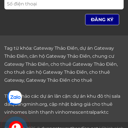
THÔNG TIN LIÊN HỆ
Địa chỉ:
107 Xa lộ Hà Nội, phường Thảo Điền, Tp. Thủ
Đức (quận 2), Tp. HCM
Hotline:
0906 765 092
Email:
duangatewaythaodien@gmail.com
Website
: duangatewaythaodien.net
Đăng Ký Ngay