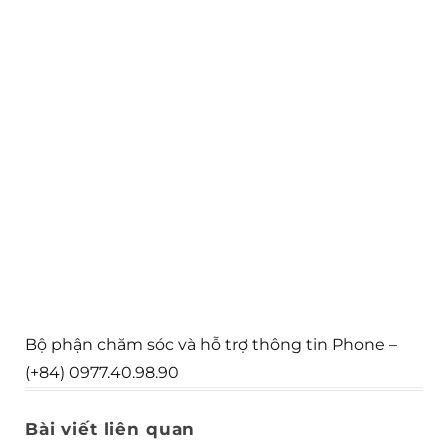
theo yêu cầu của chủ đầu tư và hơn thế nữa là
kiến trúc của tòa nhà rất độc đáo, thu hút sự chú
ý của mọi khách hàng khi di chuyển qua đây.
Khu vực quan trọng tạo ấn tượng cho mỗi vị
khách đó chính là sảnh khách . Vì vậy mà không
gian nội thất khu vực sảnh cần được thiết kế tỉ
mỉ sao cho tạo không gian thân thiện, ấm áp với
một tư thế chào đón bất kì vị khách nào bước vào
đó.Đặc biệt
Hoàng Minh Decor
showroom áo
cưới vô cùng quan trọng vì nó ảnh hưởng trực
tiếp đến việc kinh doanh. Chiều cao quầy lễ tân
của showroom áo cưới thường là 2,8m, nếu chiều
cao thấp quá sẽ gây cảm giác ngột ngạt chật
chôi, còn cao quá sẽ làm cho phòng trống trải.