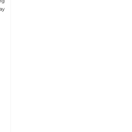
ng
ay