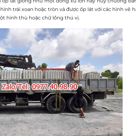
n ốp lát giống như một đồng xu lớn hay huy chương bằ
hình trái xoan hoặc tròn và được ốp lát với các hình vẽ h
một hình thù hoặc chữ lồng thú vị.