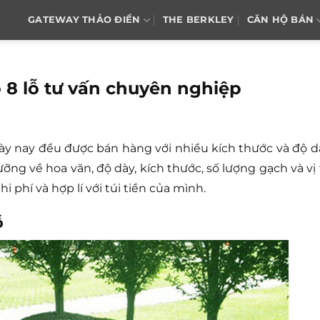
GATEWAY THẢO ĐIỀN
THE BERKLEY
CĂN HỘ BÁN
 8 lỗ tư vấn chuyên nghiệp
y nay đều được bán hàng với nhiều kích thước và độ d
ỡng về hoa văn, độ dày, kích thước, số lượng gạch và vị t
i phí và hợp lí với túi tiền của mình.
ỗ