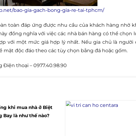
ep.net/bao-gia-gach-bong-gia-re-tai-tphcm/
 hoàn toàn đáp ứng được nhu cầu của khách hàng nhờ k
 này đồng nghĩa với việc các nhà bán hàng có thể chọn l
 với một mức giá hợp lý nhất. Nếu gia chủ là người 
bề mặt độc đáo theo các tùy chọn bằng đá hoặc gốm.
Điện thoại – 0977.40.98.90
ng khi mua nhà ở Biệt
g Bay là như thế nào?