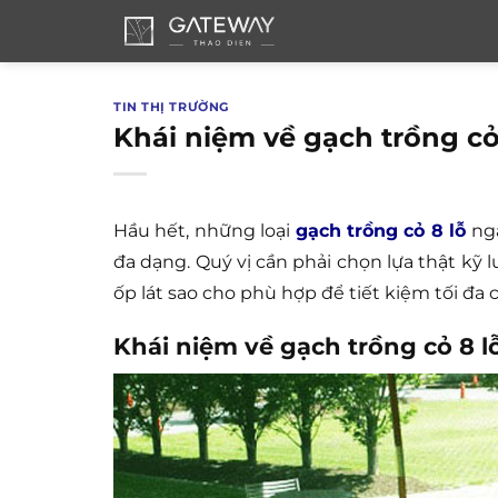
Bỏ
qua
nội
dung
TIN THỊ TRƯỜNG
Khái niệm về gạch trồng cỏ
Hầu hết, những loại
gạch trồng cỏ 8 lỗ
ngà
đa dạng. Quý vị cần phải chọn lựa thật kỹ lư
ốp lát sao cho phù hợp để tiết kiệm tối đa ch
Khái niệm về gạch trồng cỏ 8 l