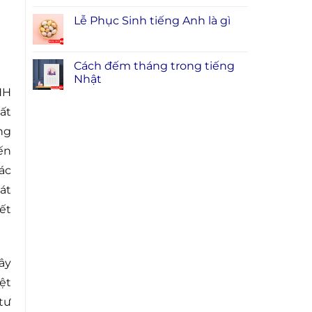
Lễ Phục Sinh tiếng Anh là gì
Cách đếm tháng trong tiếng
Nhật
HH
ất
ng
ến
ác
át
ết
ây
ệt
tư