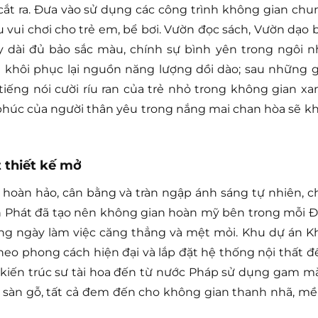
ắt ra. Đưa vào sử dụng các công trình không gian chu
 vui chơi cho trẻ em, bể bơi. Vườn đọc sách, Vườn dạo b
y dài đủ bảo sắc màu, chính sự bình yên trong ngôi n
ẽ khôi phục lại nguồn năng lượng dồi dào; sau những g
iếng nói cười ríu ran của trẻ nhỏ trong không gian xa
húc của người thân yêu trong nắng mai chan hòa sẽ kh
 thiết kế mở
hoàn hảo, cân bằng và tràn ngập ánh sáng tự nhiên, c
 Phát đã tạo nên không gian hoàn mỹ bên trong mỗi Đ
ờng ngày làm việc căng thẳng và mệt mỏi. Khu dự án K
eo phong cách hiện đại và lắp đặt hệ thống nội thất đ
 kiến trúc sư tài hoa đến từ nước Pháp sử dụng gam m
 sàn gỗ, tất cả đem đến cho không gian thanh nhã, m