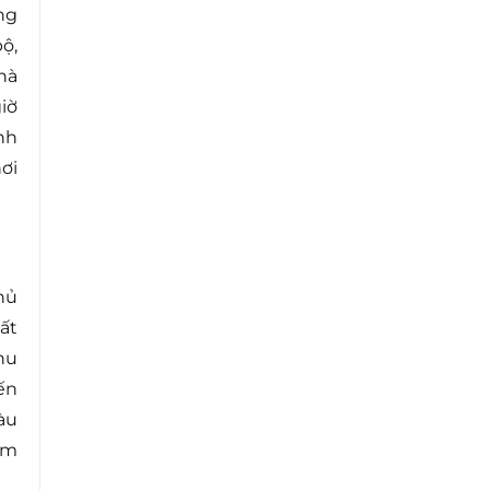
ng
ộ,
hà
iờ
nh
ơi
hủ
ất
hu
ến
àu
ềm