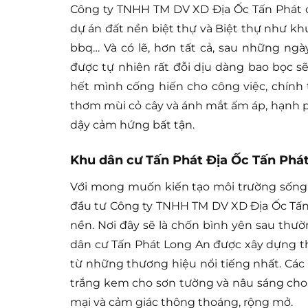
Công ty TNHH TM DV XD Địa Ốc Tấn Phát c
dự án đất nền biệt thự và Biệt thự như khu
bbq… Và có lẽ, hơn tất cả, sau những ngà
được tự nhiên rất đỗi dịu dàng bao bọc s
hết mình cống hiến cho công việc, chính t
thơm mùi cỏ cây và ánh mắt ấm áp, hạnh p
dậy cảm hứng bất tận.
Khu dân cư Tấn Phát Địa Ốc Tấn Phát
Với mong muốn kiến tạo môi trường sống 
đầu tư Công ty TNHH TM DV XD Địa Ốc Tấn
nền. Nơi đây sẽ là chốn bình yên sau thư
dân cư Tấn Phát Long An được xây dựng th
từ những thương hiệu nổi tiếng nhất. Các
trắng kem cho sơn tường và nâu sáng cho
mại và cảm giác thông thoáng, rộng mở.