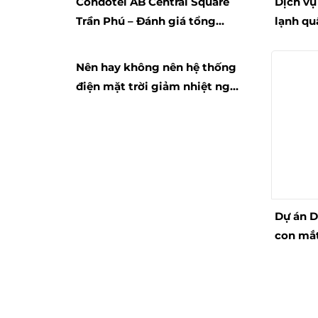
Condotel AB Central Square
Dịch vụ
Trần Phú – Đánh giá tổng
lạnh qu
quan
Nên hay không nên hệ thống
điện mặt trời giảm nhiệt ngôi
nhà
Dự án D
con mắt