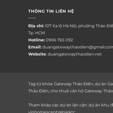
THÔNG TIN LIÊN HỆ
Địa chỉ:
107 Xa lộ Hà Nội, phường Thảo Điề
Tp. HCM
Hotline:
0906 765 092
Email:
duangatewaythaodien@gmail.co
Website
: duangatewaythaodien.net
Tag từ khóa:
Gateway Thảo Điền
,
dự án Ga
Thảo Điền
,
cho thuê căn hộ Gateway Thảo
Tham khảo các dự án lân cận: dự án
khu đô
vinhomescentralparktc