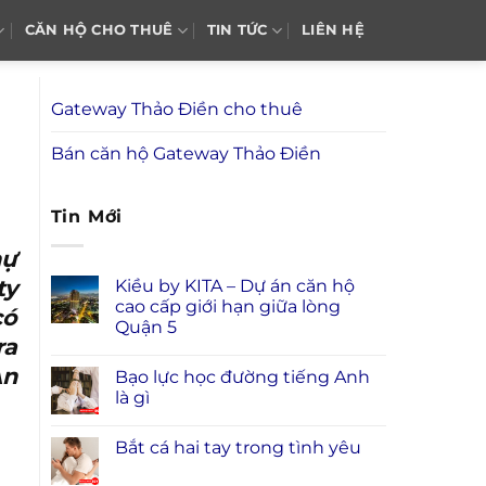
CĂN HỘ CHO THUÊ
TIN TỨC
LIÊN HỆ
Gateway Thảo Điền cho thuê
Bán căn hộ Gateway Thảo Điền
Tin Mới
hự
ty
Kiều by KITA – Dự án căn hộ
cao cấp giới hạn giữa lòng
có
Quận 5
ra
An
Bạo lực học đường tiếng Anh
là gì
Bắt cá hai tay trong tình yêu