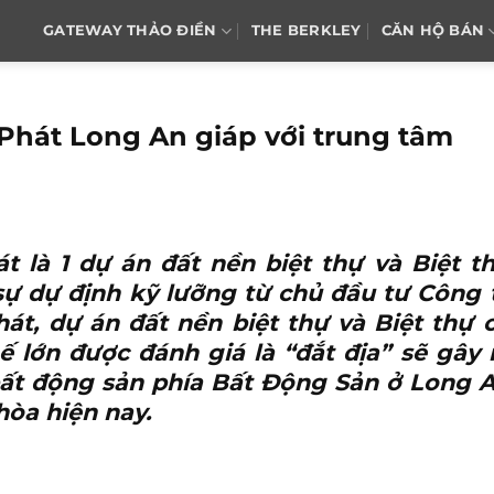
GATEWAY THẢO ĐIỀN
THE BERKLEY
CĂN HỘ BÁN
Phát Long An giáp với trung tâm
át
là 1 dự án đất nền biệt thự và Biệt t
sự dự định kỹ lưỡng từ chủ đầu tư Công 
, dự án đất nền biệt thự và Biệt thự 
 lớn được đánh giá là “đắt địa” sẽ gây 
bất động sản phía Bất Động Sản ở Long 
òa hiện nay.