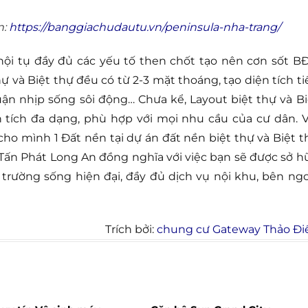
n:
https://banggiachudautu.vn/peninsula-nha-trang/
hội tụ đầy đủ các yếu tố then chốt tạo nên cơn sốt BĐ
hự và Biệt thự đều có từ 2-3 mặt thoáng, tạo diện tích ti
thuận nhịp sống sôi động… Chưa kể, Layout biệt thự và Bi
 tích đa dạng, phù hợp với mọi nhu cầu của cư dân. V
cho mình 1 Đất nền tại dự án đất nền biệt thự và Biệt t
Tấn Phát Long An đồng nghĩa với việc bạn sẽ được sở h
i trường sống hiện đại, đầy đủ dịch vụ nội khu, bên ngo
Trích bởi:
chung cư Gateway Thảo Đi