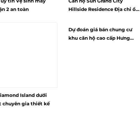
 uy tín Vệ sinh máy
Căn hộ Sun Grand City
ận 2 an toàn
Hillside Residence Địa chỉ ổn
định chỗ ở và đầu tư lý tưởng
Dự đoán giá bán chung cư
khu căn hộ cao cấp Hưng
Vượng City Long An
iamond Island dưới
 chuyên gia thiết kế