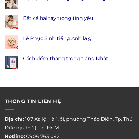
Bắt cá hai tay trong tình yêu
Lễ Phục Sinh tiếng Anh là gì
Cách đếm tháng trong tiếng Nhật
THÔNG TIN LIÊN HỆ
Địa chỉ:
107 Xa lộ Hà Nội, phường Thảo Điền, Tp. Thủ
Đức (quận 2), Tp. HCM
Hotline:
0906 765 092