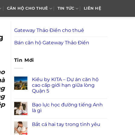
CĂN HỘ CHO THUÊ
TIN TỨC
LIÊN HỆ
Gateway Thảo Điền cho thuê
g
Bán căn hộ Gateway Thảo Điền
Tin Mới
ao
hà
Kiều by KITA – Dự án căn hộ
cao cấp giới hạn giữa lòng
ng
Quận 5
ng
ệp
Bạo lực học đường tiếng Anh
là gì
Bắt cá hai tay trong tình yêu