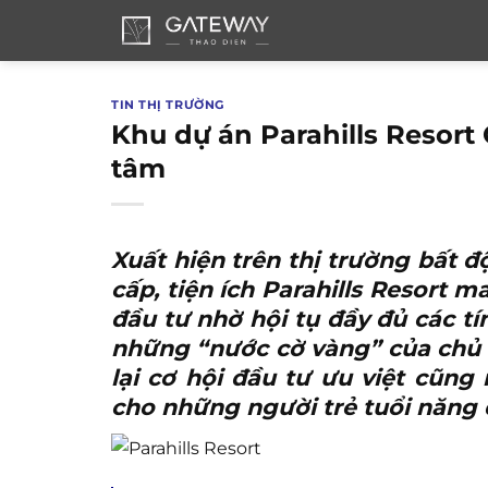
Bỏ
qua
nội
dung
TIN THỊ TRƯỜNG
Khu dự án Parahills Resor
tâm
Xuất hiện trên thị trường bất 
cấp,
tiện ích Parahills Resort
mau
đầu tư nhờ hội tụ đầy đủ các tí
những “nước cờ vàng” của chủ 
lại cơ hội đầu tư ưu việt cũn
cho những người trẻ tuổi năng 