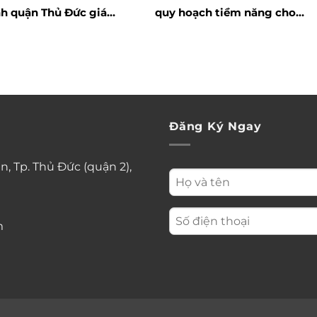
h quận Thủ Đức giá
quy hoạch tiềm năng cho
t
tương lai
Đăng Ký Ngay
n, Tp. Thủ Đức (quận 2),
m