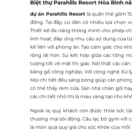
Biệt thự Parahills Resort Hòa Bình 
dự án Parahills Resort
là quần thể gồm 15h
đồng. Tại đây, cư dân có nhiều lựa chọn v
Thiết kế đa năng thông minh cho phép ch
linh hoạt; đáp ứng nhu cầu sử dụng của từ
kế liền với phòng ăn. Tạo cảm giác cho k
rộng rãi hơn. Sự kết hợp giữa các tông 
tượng tốt về mặt thị giác. Nội thất các că
bằng gỗ công nghiệp. Với công nghệ Xử lý 
Mọi chi tiết đều sáng bóng giúp căn phòng 
có thể thấy rèm cửa. Sàn nhà chăn gối h
các chi tiết nhỏ thì là màu vàng tạo cho k
Ngoài ra, quý khách còn được thỏa sức t
thương mại sôi động. Câu lạc bộ gym với c
là món quà quý giá cho sức khỏe của mỗi c