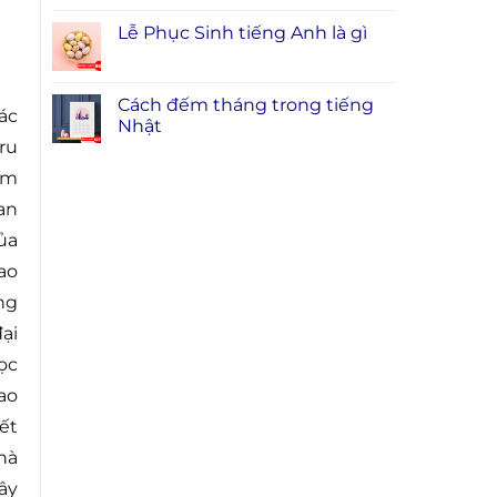
Lễ Phục Sinh tiếng Anh là gì
Cách đếm tháng trong tiếng
ác
Nhật
ru
im
an
ủa
ao
ng
ại
ọc
ao
ết
hà
ây