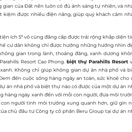
 gian của Đất nền luôn có đủ ánh sáng tự nhiên, và nh
iết kiệm được nhiều điện năng, giúp quý khách cảm nh
iện ích 5* vô cùng đẳng cấp được trải rộng khắp diện tí
ì thế cư dân không chỉ được hưởng những hướng nhìn đ
không gian trong lành, thoáng đãng, xanh dương khô
Parahills Resort Cao Phong.
biệt thự Parahills Resort
v
 xanh. Không chỉ giúp không gian dự án nhà phố và bi
. Đem đến cuộc sống hàng ngày an toàn, sức khoẻ cho 
dự án nhà phố và biệt thự nào có được của một dự án n
ống hàng ngày xanh đến với mỗi con người, đưa môi trườ
 con người tình môi trường xung quanh hơn, giữ gìn n
ủa chủ đầu tư Công ty cổ phần Beru Group tại dự án n