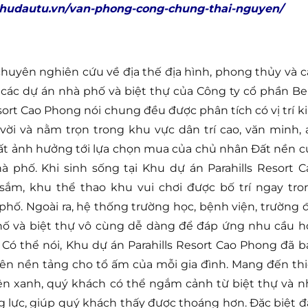
chudautu.vn/van-phong-cong-chung-thai-nguyen/
huyên nghiên cứu về địa thế địa hình, phong thủy và c
 các dự án nhà phố và biệt thự của Công ty cổ phần Be
sort Cao Phong nói chung đều được phân tích có vị trí k
ời và nằm trọn trong khu vực dân trí cao, văn minh, 
hất ảnh hưởng tới lựa chọn mua của chủ nhân Đất nền c
 phố. Khi sinh sống tại Khu dự án Parahills Resort C
sắm, khu thể thao khu vui chơi được bố trí ngay tro
phố. Ngoài ra, hệ thống trường học, bệnh viện, trường đ
hố và biệt thự vô cùng dễ dàng để đáp ứng nhu cầu h
 Có thể nói, Khu dự án Parahills Resort Cao Phong đã b
nên nền tảng cho tổ ấm của mỗi gia đình. Mang đến thi
iên xanh, quý khách có thể ngắm cảnh từ biệt thự và n
g lực, giúp quý khách thấy được thoáng hơn. Đặc biệt đ