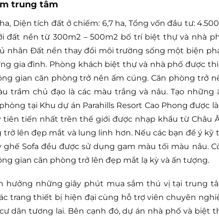
nằm trung tâm
a, Diện tích đất ở chiếm: 6,7 ha, Tổng vốn đầu tư: 4.500 
ới đất nền từ 300m2 – 500m2 bố trí biệt thự và nhà ph
ủ nhân Đất nền thay đổi môi trường sống một biện ph
ng gia đình. Phòng khách biệt thự và nhà phố được thi
hông gian căn phòng trở nên ấm cúng. Căn phòng trở n
màu trầm chủ đạo là các màu trắng và nâu. Tạo những 
n phòng tại Khu dự án Parahills Resort Cao Phong được l
tiên tiến nhất trên thế giới được nhạp khẩu từ Châu Â
trở lên đẹp mắt và lung linh hơn. Nếu các bạn để ý kỹ t
ay ghế Sofa đều được sử dụng gam màu tối màu nâu. C
hông gian căn phòng trở lên đẹp mắt lạ kỳ và ấn tượng.
ận hưởng những giây phút mua sắm thú vị tại trung t
ác trang thiết bị hiện đại cùng hỗ trợ viên chuyên nghi
ư dân tương lai. Bên cạnh đó, dự án nhà phố và biệt t