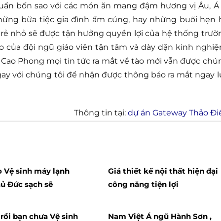
huẩn bốn sao với các món ăn mang đậm hương vị Âu, Á 
hững bữa tiệc gia đình ấm cúng, hay những buổi hẹn 
trẻ nhỏ sẽ được tận hưởng quyền lợi của hệ thống trườ
 của đội ngũ giáo viên tận tâm và dày dặn kinh nghiệ
rt Cao Phong mọi tin tức ra mắt về tào mới vẫn được chú
ngay với chúng tôi để nhận được thông báo ra mắt ngay l
Thông tin tại:
dự án Gateway Thảo Đi
 Vệ sinh máy lạnh
Giá thiết kế nội thất hiện đại
ủ Đức sạch sẽ
công năng tiện lợi
 rồi bạn chưa Vệ sinh
Nam Việt Á ngũ Hành Sơn ,