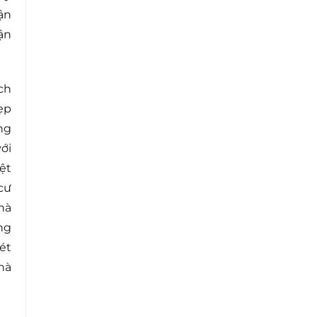
ận
ận
ch
ẹp
ng
ới
ệt
cư
hà
ng
ét
hà