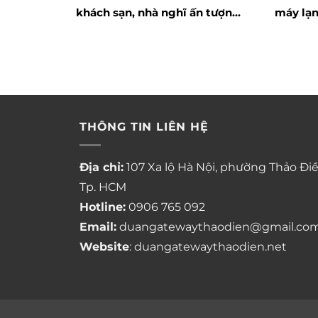
khách sạn, nhà nghĩ ấn tượng
máy lạn
2020
tốt nhấ
THÔNG TIN LIÊN HỆ
Địa chỉ:
107 Xa lộ Hà Nội, phường Thảo Điề
Tp. HCM
Hotline:
0906 765 092
Email:
duangatewaythaodien@gmail.co
Website
: duangatewaythaodien.net