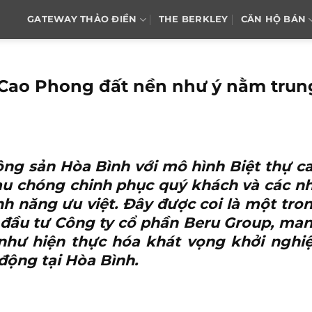
GATEWAY THẢO ĐIỀN
THE BERKLEY
CĂN HỘ BÁN
t Cao Phong đất nền như ý nằm trun
động sản Hòa Bình với mô hình Biệt thự c
 chóng chinh phục quý khách và các n
nh năng ưu việt. Đây được coi là một tro
đầu tư Công ty cổ phần Beru Group, ma
g như hiện thực hóa khát vọng khởi nghi
động tại Hòa Bình.