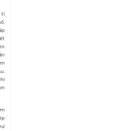
tỉ
ố.
áp
ết
ên
ấn
àm
u.
hì
òn
âm
ệp
hự