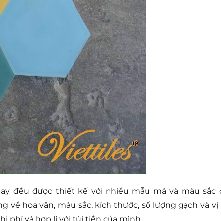
 nay đều được thiết kế với nhiều mẫu mã và màu sắc 
g về hoa văn, màu sắc, kích thước, số lượng gạch và vị t
i phí và hợp lí với túi tiền của mình.