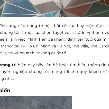
H cung cấp trang trí nội thất cổ xưa hay hiện đại sa
chúng tôi là một lựa chọn tuyệt vời. Là đơn vị thành vi
iệm làm việc, Minh Tiến đã khẳng định tên tuổi của mì
anor tại TP Hồ Chí Minh và Hà Nội, The Villa, The Gard
ị uy tín vươn ra thị trường quốc tế.
trang tri
hiện nay hãy liên hệ hoặc tìm hiểu thông tin t
 chuyên nghiệp chúng tôi mang tới cho quý khách hà
ng nhất.
biến