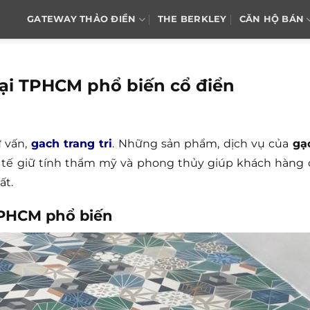
GATEWAY THẢO ĐIỀN
THE BERKLEY
CĂN HỘ BÁN
tại TPHCM phổ biến cổ điển
ư vấn,
gach trang tri
. Những sản phẩm, dịch vụ của
gạ
nh tế giữ tính thẩm mỹ và phong thủy giúp khách hàng 
ất.
 TPHCM phổ biến