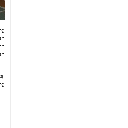
ng
ên
nh
en
ại
ng