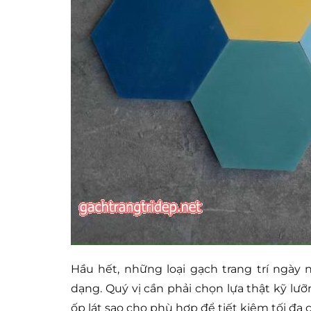
Hầu hết, những loại gạch trang trí ngày
dạng. Quý vị cần phải chọn lựa thật kỹ lưỡn
ốp lát sao cho phù hợp để tiết kiệm tối đa ch