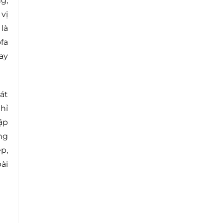
g,
vị
là
fa
ay
át
hỉ
ập
ng
p,
ài