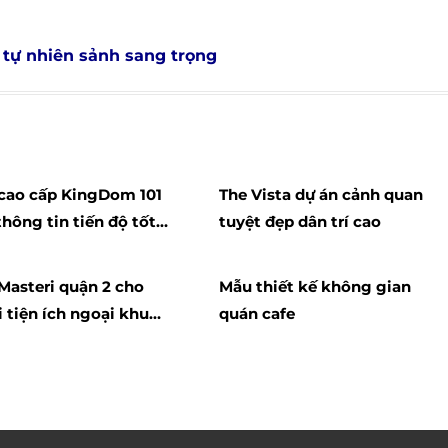
 tự nhiên sảnh sang trọng
cao cấp KingDom 101
The Vista dự án cảnh quan
thông tin tiến độ tốt
tuyệt đẹp dân trí cao
ian yên tĩnh
Masteri quận 2 cho
Mẫu thiết kế không gian
i tiện ích ngoại khu
quán cafe
ội đầy đủ