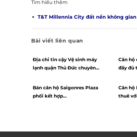
Tìm hiểu thêm
T&T Millennia City đất nền không gian
Bài viết liên quan
Địa chỉ tin cậy Vệ sinh máy
Căn hộ 
lạnh quận Thủ Đức chuyên
đầy đủ 
nghiệp
không g
Bán căn hộ Saigonres Plaza
Căn hộ 
phối kết hợp
thuê vớ
linh hoạt không gian ở và
vượt tr
thương mại