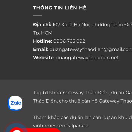
THÔNG TIN LIÊN HỆ
Địa chỉ:
107 Xa lộ Hà Nội, phường Thảo Điề
Tp. HCM
Hotline:
0906 765 092
Email:
duangatewaythaodien@gmail.co
Website
: duangatewaythaodien.net
Tag từ khóa:
Gateway Thảo Điền
,
dự án Ga
Thảo Điền
,
cho thuê căn hộ Gateway Thảo
Tham khảo các dự án lân cận: dự án
khu đô
vinhomescentralparktc