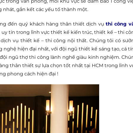
ực trong văn phòng, mỗi khu vực sẽ đảm bảo 1 công việ
 nhát, gắn kết các yếu tố thành một.
ang đến quý khách hàng thân thiết dịch vụ
thi công v
 tín trong lĩnh vực thiết kế kiến trúc, thiết kế – thi cô
ịch vụ thiết kế – thi công nội thất. Chúng tôi có sưở
nghệ hiện đại nhất, với đội ngũ thiết kế sáng tạo, cá tí
 đội ngũ thợ thi công lành nghề giàu kinh nghiệm. Chú
g thân thiết sự lựa chọn tốt nhất tại HCM trong lĩnh v
ng phong cách hiện đại !