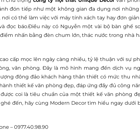
ẩm chú trọng
công ty nội thất Unique Decor
văn phòn
sảnh đón tiếp như một không gian đa dụng nơi những 
ơi có thể làm việc với máy tính xách tay hay đơn giản 
và đọc báo.Điều này có Nguyễn một vài bộ bàn ghế so
tạo điểm nhấn bằng đèn chum lớn, thác nước trong nhà h
ao cấp mọc lên ngày càng nhiều, tỷ lệ thuận với sự ph
hòng, văn phòng. Đây là mô hình mang đến dịch vụ ng
t lượng đông đảo khách hàng thân thiết có mức thu nh
ến hành thiết kế văn phòng đẹp, đáp ứng đầy đủ công nă
ược coi là tiêu chuẩn của một thiết kế văn phòng đẹ
 ghé đến, hãy cùng Modern Decor tìm hiểu ngay dưới b
one – 0977.40.98.90