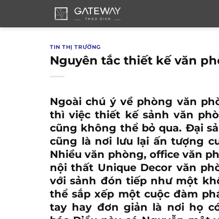
Bỏ
qua
nội
dung
TIN THỊ TRƯỜNG
Nguyên tắc thiết kế văn p
Ngoài chú ý về phòng văn phò
thì việc thiết kế sảnh văn ph
cũng không thể bỏ qua. Đại sả
cũng là nơi lưu lại ấn tượng c
Nhiều văn phòng, office văn p
nội thất Unique Decor
văn phò
với sảnh đón tiếp như một kh
thể sắp xếp một cuộc đàm phán
tay hay đơn giản là nơi họ 