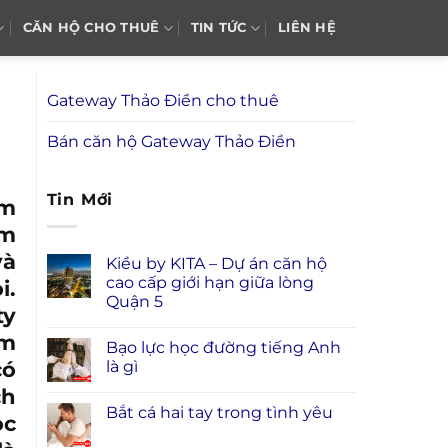
CĂN HỘ CHO THUÊ
TIN TỨC
LIÊN HỆ
Gateway Thảo Điền cho thuê
Bán căn hộ Gateway Thảo Điền
Tin Mới
ẩm
ẩm
và
Kiều by KITA – Dự án căn hộ
cao cấp giới hạn giữa lòng
i.
Quận 5
ty
ẩm
Bạo lực học đường tiếng Anh
là gì
có
ch
Bắt cá hai tay trong tình yêu
ọc