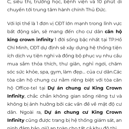
C, siêu thị, trường học, bệnh viện và 10 phút di
chuyển tới trung tâm hành chính Thủ Đức.
Với lợi thế là 1 đơn vị CĐT lớn mạnh trong lĩnh vực
bất động sản, sẽ mang đến cho cư dân
căn hộ
king crown infinity
1 đời sống bậc nhất tại TP.Hồ
Chí Minh, CĐT dự định sẽ xây dựng hệ thống tiện
ích dịch vụ tiện nghi và đồng bộ phục vụ nhu cầu
mua sắm thỏa thích, thư giãn, nghỉ ngơi, chăm
sóc sức khỏe, spa, gym, làm đẹp… của cư dân.Các
tòa căn hộ chung cư nằm riêng biệt với tòa căn
hộ Office-tel tại
Dự án chung cư King Crown
Infinity
, chắc chắn không gian sống riêng tư và
không bị ảnh hưởng bởi các vấn đề về mật độ cư
dân. Ngoài ra,
Dự án chung cư King Crown
Infinity
cũng được trang bị hệ thống giám sát, an
ninh đảm bảo, giữ an toàn cho tất cả khu đô thị.