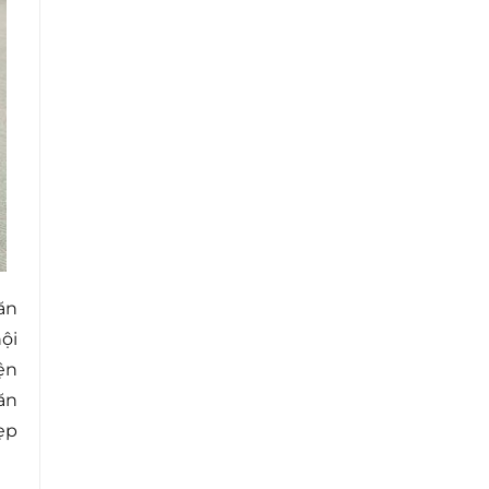
ăn
ội
ện
ăn
ẹp