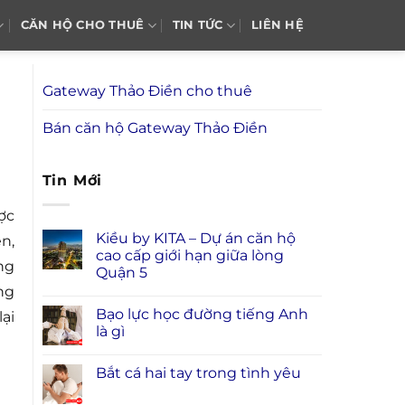
CĂN HỘ CHO THUÊ
TIN TỨC
LIÊN HỆ
Gateway Thảo Điền cho thuê
Bán căn hộ Gateway Thảo Điền
Tin Mới
ợc
Kiều by KITA – Dự án căn hộ
n,
cao cấp giới hạn giữa lòng
ng
Quận 5
ng
Bạo lực học đường tiếng Anh
ại
là gì
Bắt cá hai tay trong tình yêu