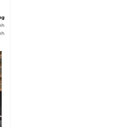
ng
nh
nh