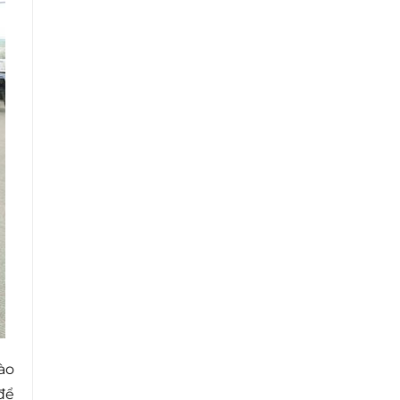
ào
để