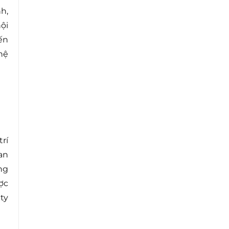
h,
ội
ến
hệ
rí
an
ng
ợc
ty