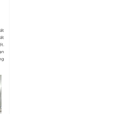
ất
ất
t.
ạn
ng