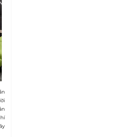
ần
ời
ản
hí
ây