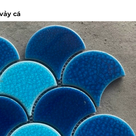
vảy cá