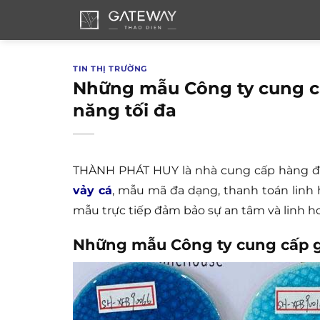
Bỏ
qua
nội
dung
TIN THỊ TRƯỜNG
Những mẫu Công ty cung cấ
năng tối đa
THÀNH PHÁT HUY là nhà cung cấp hàng đầu 
vảy cá
, mẫu mã đa dạng, thanh toán linh
mẫu trực tiếp đảm bảo sự an tâm và linh h
Những mẫu Công ty cung cấp g