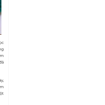
ọc
ng
ếm
đã
y,
ìm
ột