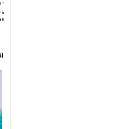
àn
ng
nh
ối