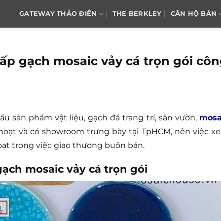
GATEWAY THẢO ĐIỀN
THE BERKLEY
CĂN HỘ BÁN
p gạch mosaic vảy cá trọn gói cô
sản phẩm vật liệu, gạch đá trang trí, sân vườn,
mosa
 hoạt và có showroom trưng bày tại TpHCM, nên việc x
oạt trong việc giao thương buôn bán.
ạch mosaic vảy cá trọn gói