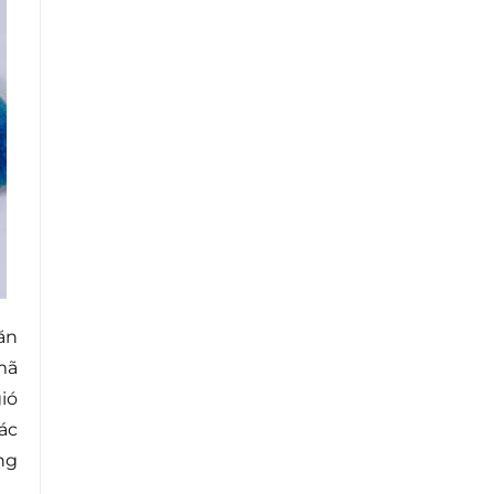
ăn
mã
ió
ác
ng