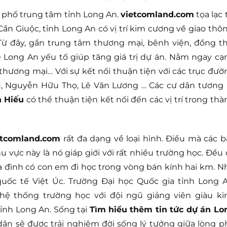
à phố trung tâm tỉnh Long An.
vietcomland.com
tọa lạc 
ần Giuộc, tỉnh Long An có vị trí kim cương về giao thôn
Từ đây, gần trung tâm thương mại, bênh viện, đồng th
e Long An yếu tố giúp tăng giá trị dự án. Nằm ngay cạ
thương mại… Với sự kết nối thuận tiện với các trục đườ
, Nguyễn Hữu Thọ, Lê Văn Lương … Các cư dân tương l
h Hiếu
có thể thuận tiện kết nối đến các vị trí trong thà
etcomland.com
rất đa dạng về loại hình. Điều mà các b
 vực này là nó giáp giới với rất nhiều trường học. Đều 
a đình có con em đi học trong vòng bán kính hai km. N
uốc tế Việt Úc. Trường Đại học Quốc gia tỉnh Long A
hệ thống trường học với đội ngũ giảng viên giàu ki
ỉnh Long An. Sống tại
Tìm hiểu thêm tin tức dự án Lo
 dân sẽ được trải nghiệm đời sống lý tưởng giữa lòng p