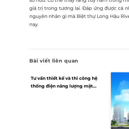
sở hữu. Có thể thấy rằng tuy nằm trong m
giá trị trong tương lai. Đáp ứng được cả 
nguyên nhân gì mà Biệt thự Long Hậu River
nay.
Bài viết liên quan
Tư vấn thiết kế và thi công hệ
thống điện năng lượng mặt
trời áp mái an toàn