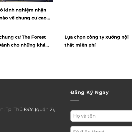
ó kinh nghiệm nhận
 nào về chung cư cao
wah Pearl?
chung cư The Forest
Lựa chọn công ty xưởng nội
Dành cho những khách
thất miễn phí
o ?
Đăng Ký Ngay
n, Tp. Thủ Đức (quận 2),