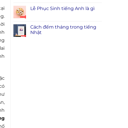
tại
Lễ Phục Sinh tiếng Anh là gì
g.
ời
Cách đếm tháng trong tiếng
nh
Nhật
ng
ai
nh
ậc
có
hư
n,
nh
ng
hố