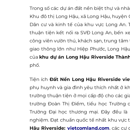
Trong số các dự án đất nền biệt thự và nh
Khu đô thị Long Hậu, xã Long Hậu, huyện C
Dân cư và kinh tế của khu vực Long An. 
thuận tiện kết nối ra SVĐ Long An, bến x
công viên vườn thú, khách sạn, trung tâm 
giao thông lớn như Hiệp Phước, Long Hậu
của
khu dự án Long Hậu Riverside Thàn
phố.
Tiện ích
Đất Nền Long Hậu Riverside vi
phụ huynh và gia đình yêu thích nhất ở khu
trường thuận tiện ở mọi cấp độ cho các gi
trường Đoàn Thị Điểm, tiểu học Trường q
Trường Đại học thương mại. Đây đều là 
nghiệm. Đạt chuẩn quốc tế nhất khu vực t
Hậu Riverside:
vietcomland.com
, các cư