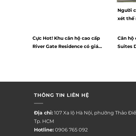
Người c
xét thế
cấp Sun
Cực Hot! Khu căn hộ cao cấp
Căn hộ 
River Gate Residence có giá
Suites 
chỉ từ 1.8 tỷ/căn
hàng nà
THÔNG TIN LIÊN HỆ
Địa chỉ:
107 Xa lộ Hà Nội, phường Thảo Điề
Tp. HCM
Hotline:
0906 765 092