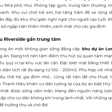
khu Nhà phố như. Phòng tập gym, trung tâm thương mạ
 xanh. Khu vui chơi trẻ em, hai tầng hầm để xe rộng rã
ắn đầy đủ khu thư giãn nghỉ ngơi cho người cao tuổi. K
 bộ ngập tràn thiên nhiên, xanh mát cho các gia đình.
u Riverside gần trung tâm
ong An một không gian sống đẳng cấp.
khu dự án Lo
g An. Đang trở nên tâm điểm thu hút sự quan tâm mạ
u quý vị tại khu vực lân cận. Đặc biệt mặt bằng thiết 
 diện tích rất đa dạng từ 100 – 200m2. Phù hợp vời nhi
iều thế hệ, gia đình nhỏ… cũng rất tiện để cho thuê. 
e Thành Hiếu khiến cư dân tương lai của dự án biệt thự 
 nhất được sống viên mãn. Mang đến nguồn năng lượ
cấp cho cư dân không khí trong lành nhất. Với những q
 để hưởng thụ và chờ đợi