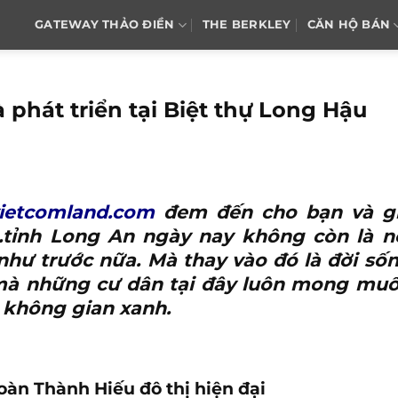
GATEWAY THẢO ĐIỀN
THE BERKLEY
CĂN HỘ BÁN
 phát triển tại Biệt thự Long Hậu
vietcomland.com
đem đến cho bạn và g
tỉnh Long An ngày nay không còn là n
như trước nữa. Mà thay vào đó là đời số
ậy mà những cư dân tại đây luôn mong mu
 không gian xanh.
àn Thành Hiếu đô thị hiện đại