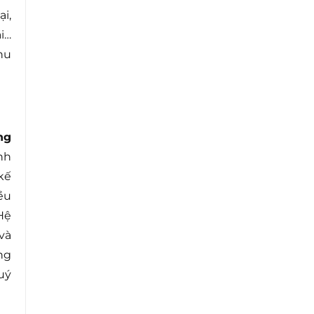
i,
i…
hu
ng
nh
kế
ều
Hệ
và
ng
uý